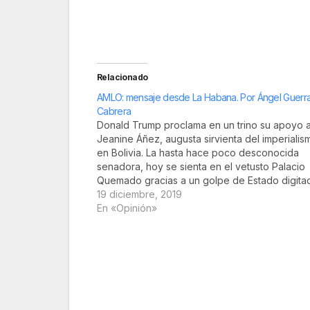
Relacionado
AMLO: mensaje desde La Habana. Por Ángel Guerr
Cabrera
Donald Trump proclama en un trino su apoyo 
Jeanine Áñez, augusta sirvienta del imperialis
en Bolivia. La hasta hace poco desconocida
senadora, hoy se sienta en el vetusto Palacio
Quemado gracias a un golpe de Estado digita
desde Washington con el apoyo del jefe del
19 diciembre, 2019
ejército boliviano. Según Trump,…
En «Opinión»