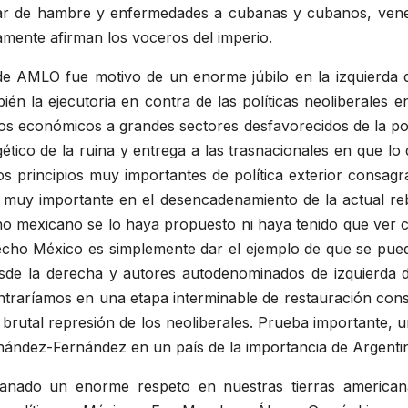
atar de hambre y enfermedades a cubanas y cubanos, vene
ente afirman los voceros del imperio.
l de AMLO fue motivo de un enorme júbilo en la izquierda
én la ejecutoria en contra de las políticas neoliberales
sos económicos a grandes sectores desfavorecidos de la po
gético de la ruina y entrega a las trasnacionales en que lo
ros principios muy importantes de política exterior consag
 muy importante en el desencadenamiento de la actual rebe
o mexicano se lo haya propuesto ni haya tenido que ver c
echo México es simplemente dar el ejemplo de que se pue
de la derecha y autores autodenominados de izquierda d
traríamos en una etapa interminable de restauración con
la brutal represión de los neoliberales. Prueba importante,
ernández-Fernández en un país de la importancia de Argenti
nado un enorme respeto en nuestras tierras americana