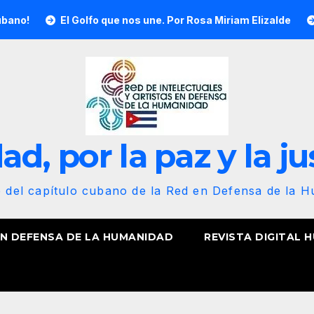
l Golfo que nos une. Por Rosa Miriam Elizalde
¡Nuestra ba
d, por la paz y la ju
b del capítulo cubano de la Red en Defensa de la 
EN DEFENSA DE LA HUMANIDAD
REVISTA DIGITAL 