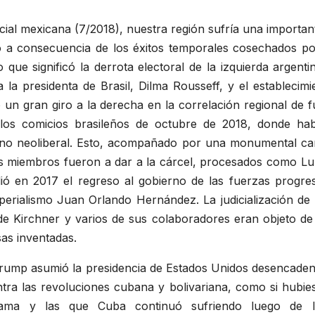
cial mexicana (7/2018), nuestra región sufría una important
o a consecuencia de los éxitos temporales cosechados po
o que significó la derrota electoral de la izquierda argen
ra la presidenta de Brasil, Dilma Rousseff, y el establecim
un gran giro a la derecha en la correlación regional de f
 los comicios brasileños de octubre de 2018, donde hab
orno neoliberal. Esto, acompañado por una monumental ca
 miembros fueron a dar a la cárcel, procesados como Lul
ó en 2017 el regreso al gobierno de las fuerzas progres
perialismo Juan Orlando Hernández. La judicialización de 
e Kirchner y varios de sus colaboradores eran objeto de 
sas inventadas.
rump asumió la presidencia de Estados Unidos desencaden
ontra las revoluciones cubana y bolivariana, como si hubie
Obama y las que Cuba continuó sufriendo luego de la