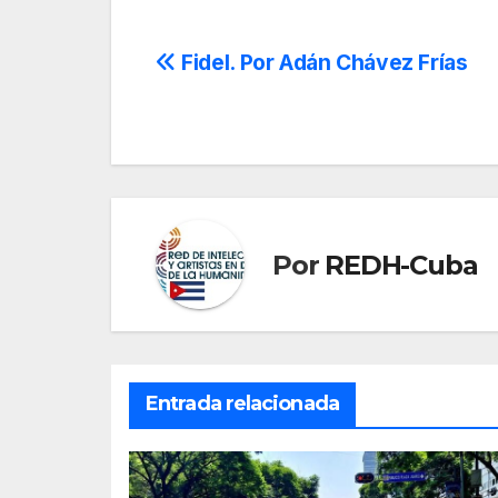
Navegación
Fidel. Por Adán Chávez Frías
de
entradas
Por
REDH-Cuba
Entrada relacionada