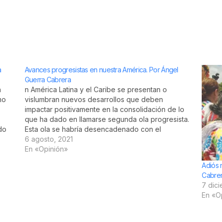
a
Avances progresistas en nuestra América. Por Ángel
Guerra Cabrera
a
n América Latina y el Caribe se presentan o
mo
vislumbran nuevos desarrollos que deben
impactar positivamente en la consolidación de lo
que ha dado en llamarse segunda ola progresista.
do
Esta ola se habría desencadenado con el
surgimiento de nuevos gobiernos populares en la
6 agosto, 2021
región, después de varias derrotas del
En «Opinión»
progresismo…
Adiós 
Cabre
7 dic
En «O