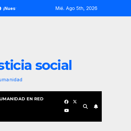
Mié. Ago 5th, 2026
ndera revolucionaria no se plegará jamás! Por Bruno Rodríguez 
sticia social
Humanidad
HUMANIDAD EN RED