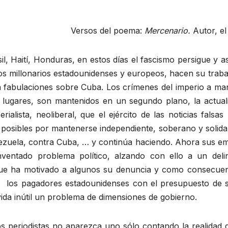
Versos del poema:
Mercenario.
Autor, e
sil, Haití, Honduras, en estos días el fascismo persigue y
los millonarios estadounidenses y europeos, hacen su traba
on fabulaciones sobre Cuba. Los crímenes del imperio a m
lugares, son mantenidos en un segundo plano, la actuali
mperialista, neoliberal, que el ejército de las noticias fa
 posibles por mantenerse independiente, soberano y solid
zuela, contra Cuba, … y continúa haciendo. Ahora sus emp
nventado problema político, alzando con ello a un deli
 que ha motivado a algunos su denuncia y como consecuen
r los pagadores estadounidenses con el presupuesto de s
vida inútil un problema de dimensiones de gobierno.
 periodistas no aparezca uno sólo contando la realidad d