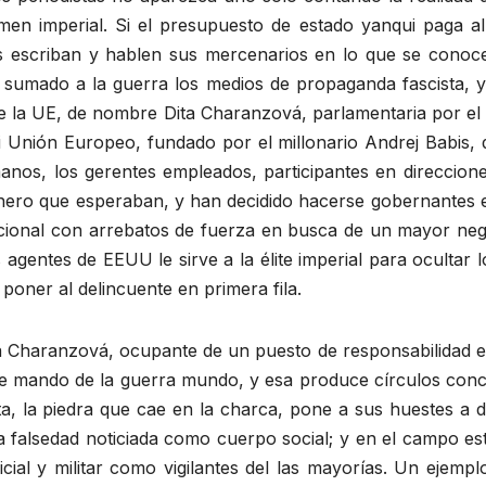
en imperial. Si el presupuesto de estado yanqui paga 
és escriban y hablen sus mercenarios en lo que se cono
umado a la guerra los medios de propaganda fascista, y a
e la UE, de nombre Dita Charanzová, parlamentaria por el 
ti Unión Europeo, fundado por el millonario Andrej Babis, 
nos, los gerentes empleados, participantes en direccion
inero que esperaban, y han decidido hacerse gobernantes el
nacional con arrebatos de fuerza en busca de un mayor ne
agentes de EEUU le sirve a la élite imperial para ocultar l
 poner al delincuente en primera fila.
ita Charanzová, ocupante de un puesto de responsabilidad e
e mando de la guerra mundo, y esa produce círculos concé
sta, la piedra que cae en la charca, pone a sus huestes a d
a falsedad noticiada como cuerpo social; y en el campo estr
icial y militar como vigilantes del las mayorías. Un ejempl