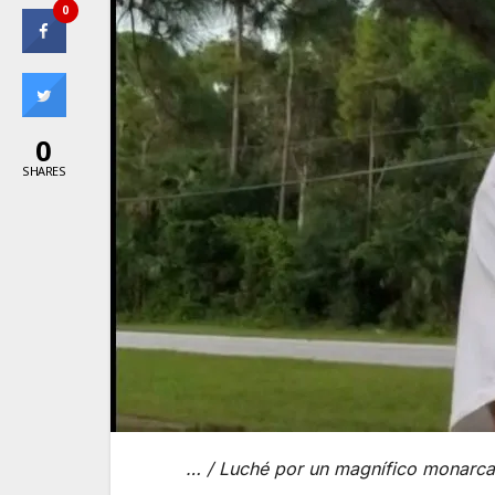
0
0
SHARES
… / Luché por un magnífico monarca / 