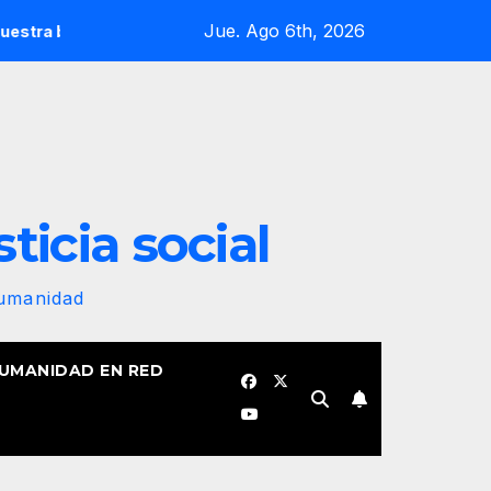
Jue. Ago 6th, 2026
ra revolucionaria no se plegará jamás! Por Bruno Rodríguez Pa
sticia social
Humanidad
HUMANIDAD EN RED