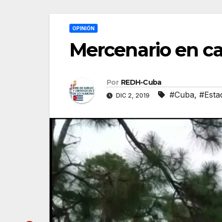
OPINIÓN
Mercenario en c
Por
REDH-Cuba
#Cuba
,
#Esta
DIC 2, 2019