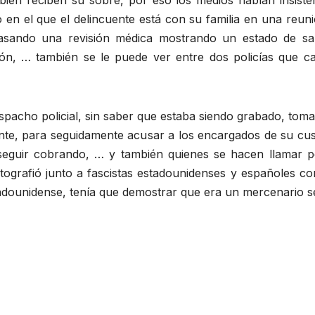
ién reciben su sobre, por eso los medios hablan insiste
en el que el delincuente está con su familia en una reun
sando una revisión médica mostrando un estado de sal
ación, … también se le puede ver entre dos policías que 
spacho policial, sin saber que estaba siendo grabado, toma 
ante, para seguidamente acusar a los encargados de su cus
 seguir cobrando, … y también quienes se hacen llamar pe
otografió junto a fascistas estadounidenses y españoles 
tadounidense, tenía que demostrar que era un mercenario s