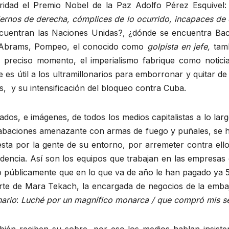
aridad el Premio Nobel de la Paz Adolfo Pérez Esquivel:
iernos de derecha, cómplices de lo ocurrido, incapaces de c
cuentran las Naciones Unidas?, ¿dónde se encuentra Bac
p, Abrams, Pompeo, el conocido como
golpista en jefe,
tam
preciso momento, el imperialismo fabrique como noticia 
e es útil a los ultramillonarios para emborronar y quitar d
s, y su intensificación del bloqueo contra Cuba.
lados, e imágenes, de todos los medios capitalistas a lo lar
abaciones amenazante con armas de fuego y puñales, se ha
sta por la gente de su entorno, por arremeter contra ello
sidencia. Así son los equipos que trabajan en las empresas d
 públicamente que en lo que va de año le han pagado ya 
parte de Mara Tekach, la encargada de negocios de la emb
ario
:
Luché por un magnífico monarca / que compró mis se