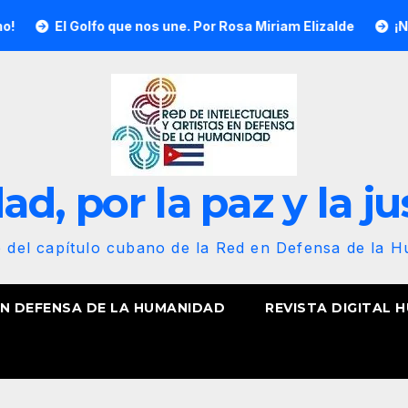
olfo que nos une. Por Rosa Miriam Elizalde
¡Nuestra bande
d, por la paz y la ju
b del capítulo cubano de la Red en Defensa de la 
EN DEFENSA DE LA HUMANIDAD
REVISTA DIGITAL 