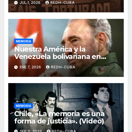
JUL 1, 2026
REDH-CUBA
social en Chile. Por Águeda
Sáez Fick
MEMORIA
Nuestra América y la
Venezuela bolivariana en
Fidel
ENE 7, 2026
REDH-CUBA
MEMORIA
Chile, «La memoria es una
forma de justicia». (Vídeo)
SEP 11, 2025
REDH-CUBA