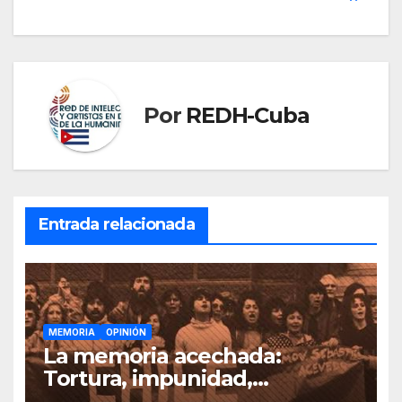
entradas
Por
REDH-Cuba
Entrada relacionada
MEMORIA
OPINIÓN
La memoria acechada:
Tortura, impunidad,
negacionismo y organización