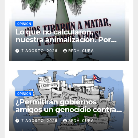
OPINIÓN
Lo que no calcularon,
nuestra animalización. Por
Laidi Fernández de Juan
7 AGOSTO, 2026
REDH-CUBA
OPINIÓN
¿Permitirán gobiernos
amigos un genocidio contra
Cuba? Por Hedelberto López
7 AGOSTO, 2026
REDH-CUBA
Blanch