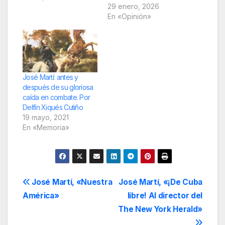
29 enero, 2026
En «Opinión»
José Martí: antes y
después de su gloriosa
caída en combate. Por
Delfín Xiqués Cutiño
19 mayo, 2021
En «Memoria»
Navegación
José Martí, «Nuestra
José Martí, «¡De Cuba
América»
libre! Al director del
de
The New York Herald»