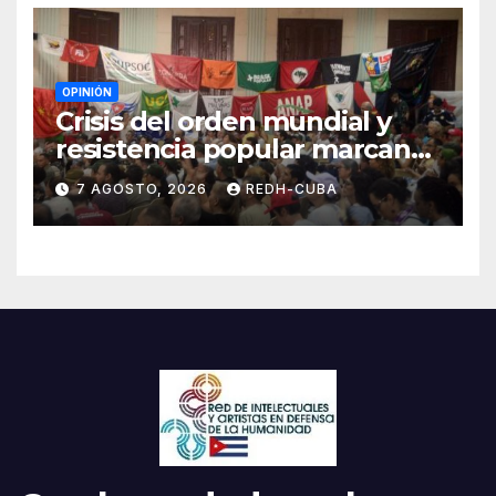
OPINIÓN
Crisis del orden mundial y
resistencia popular marcan
el inicio de la IV Asamblea
7 AGOSTO, 2026
REDH-CUBA
Continental de ALBA
Movimientos en Cuba