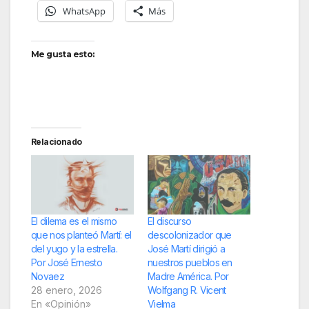
WhatsApp
Más
Me gusta esto:
Relacionado
El dilema es el mismo
El discurso
que nos planteó Martí: el
descolonizador que
del yugo y la estrella.
José Martí dirigió a
Por José Ernesto
nuestros pueblos en
Novaez
Madre América. Por
28 enero, 2026
Wolfgang R. Vicent
En «Opinión»
Vielma