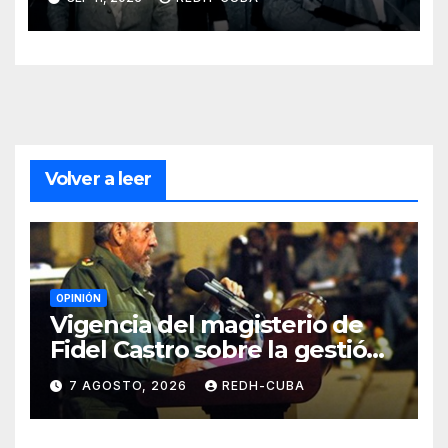
Volver a leer
OPINIÓN
Vigencia del magisterio de
Fidel Castro sobre la gestión
del liderazgo revolucionario.
7 AGOSTO, 2026
REDH-CUBA
Por Jorge Luís Guach Estévez