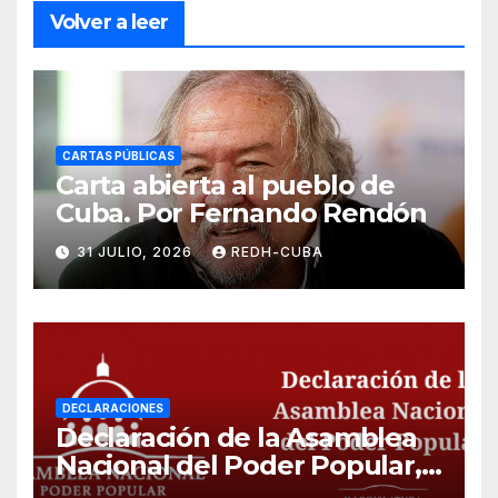
Volver a leer
CARTAS PÚBLICAS
Carta abierta al pueblo de
Cuba. Por Fernando Rendón
31 JULIO, 2026
REDH-CUBA
DECLARACIONES
Declaración de la Asamblea
Nacional del Poder Popular,
¡Cesen el cerco energético y