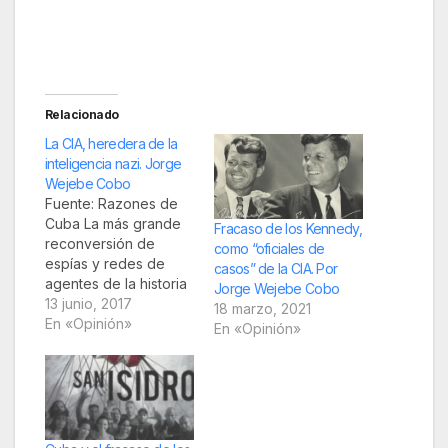
Relacionado
La CIA, heredera de la
inteligencia nazi. Jorge
Wejebe Cobo
Fuente: Razones de
Cuba La más grande
Fracaso de los Kennedy,
reconversión de
como “oficiales de
espías y redes de
casos” de la CIA. Por
agentes de la historia
Jorge Wejebe Cobo
moderna ocurrió a
13 junio, 2017
18 marzo, 2021
finales de la II Guerra
En «Opinión»
En «Opinión»
Mundial, cuando los
servicios secretos
norteamericanos
recorrieron la Europa
devastada en busca
de colaboradores de