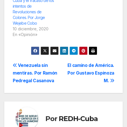
Cuba y el fracaso de los
la Gestapo y órganos
intentos de
de inteligencia nazis,
Revoluciones de
para ser reutilizados…
Colores. Por Jorge
Wejebe Cobo
10 diciembre, 2020
En «Opinión»
Navegación
Venezuela sin
El camino de América.
mentiras. Por Ramón
Por Gustavo Espinoza
de
Pedregal Casanova
M.
entradas
Por
REDH-Cuba