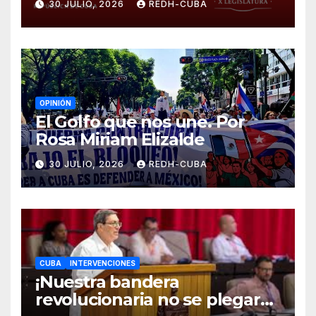
30 JULIO, 2026
REDH-CUBA
el castigo colectivo al pueblo
cubano!
OPINIÓN
El Golfo que nos une. Por
Rosa Miriam Elizalde
30 JULIO, 2026
REDH-CUBA
CUBA
INTERVENCIONES
¡Nuestra bandera
revolucionaria no se plegará