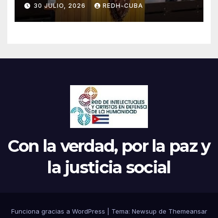
jamás! Por Bruno Rodríguez
30 JULIO, 2026
REDH-CUBA
Parrilla
Con la verdad, por la paz y
la justicia social
Funciona gracias a WordPress
|
Tema: Newsup de
Themeansar