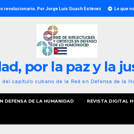
rio. Por Jorge Luís Guach Estévez
Lo que no calcularon, n
d, por la paz y la ju
b del capítulo cubano de la Red en Defensa de la 
EN DEFENSA DE LA HUMANIDAD
REVISTA DIGITAL 