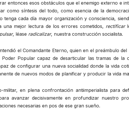
rar entonces esos obstáculos que el enemigo externo e i
lar como síntesis del todo, como esencia de la democraci
eblo tenga cada día mayor organización y consciencia, sie
ara una mejor lectura de los errores cometidos,
rectificar
l
pulsar
, léase
radicalizar
, nuestra construcción socialista.
ntendió el Comandante Eterno, quien en el preámbulo del P
n Poder Popular capaz de desarticular las tramas de la 
paz de configurar una nueva socialidad donde la vida cotid
ente de nuevos modos de planificar y producir la vida mat
-militar, en plena confrontación antiimperialista para d
, para avanzar decisivamente en profundizar nuestro pro
maciones necesarias en pos de ese gran sueño.