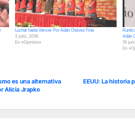
r
Luchar hasta Vencer. Por Adán Chávez Frías
Rumbo a
2 julio, 2018
Adán C
En «Opinión»
19 jun
En «O
smo es una alternativa
EEUU: La historia 
 Alicia Jrapko