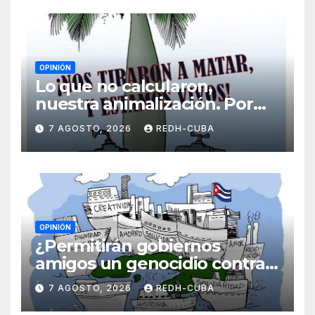
OPINIÓN
Lo que no calcularon,
nuestra animalización. Por
Laidi Fernández de Juan
7 AGOSTO, 2026
REDH-CUBA
OPINIÓN
¿Permitirán gobiernos
amigos un genocidio contra
Cuba? Por Hedelberto López
7 AGOSTO, 2026
REDH-CUBA
Blanch