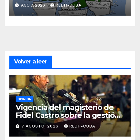
Cuba? Por Hedelberto López
AGO 7, 2026
REDH-CUBA
Blanch
Volver a leer
OPINIÓN
Vigencia del magisterio de
Fidel Castro sobre la gestión
del liderazgo revolucionario.
7 AGOSTO, 2026
REDH-CUBA
Por Jorge Luís Guach Estévez