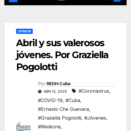
OPINIÓN
Abril y sus valerosos
jóvenes. Por Graziella
Pogolotti
Por
REDH-Cuba
#Coronavirus
,
ABR 13, 2020
#COVID-19
,
#Cuba
,
#Ernesto Che Guevara
,
#Graziella Pogolotti
,
#Jóvenes
,
#Medicina
,