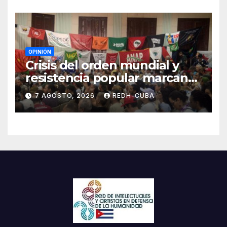
OPINIÓN
Crisis del orden mundial y
resistencia popular marcan
el inicio de la IV Asamblea
7 AGOSTO, 2026
REDH-CUBA
Continental de ALBA
Movimientos en Cuba