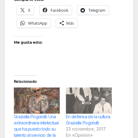
X
Facebook
Telegram
WhatsApp
Más
Me gusta esto:
Relacionado
Graziella Pogolotti: Una
En defensa de la cultura.
extraordinaria intelectual
Graziella Pogolotti
que ha puesto todo su
23 noviembre, 2017
talento al servicio de la
En «Opinión»