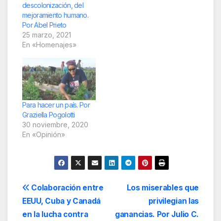
descolonización, del
mejoramiento humano.
Por Abel Prieto
25 marzo, 2021
En «Homenajes»
Para hacer un país. Por
Graziella Pogolotti
30 noviembre, 2020
En «Opinión»
Navegación
Colaboración entre
Los miserables que
EEUU, Cuba y Canadá
privilegian las
de
en la lucha contra
ganancias. Por Julio C.