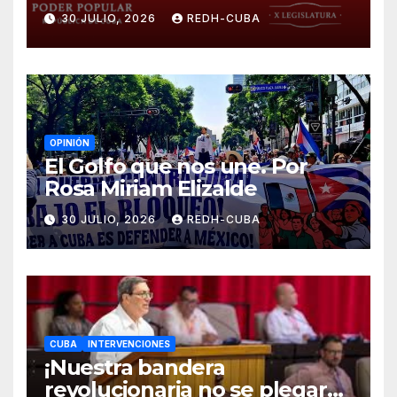
¡Cesen el cerco energético y
30 JULIO, 2026
REDH-CUBA
el castigo colectivo al pueblo
cubano!
OPINIÓN
El Golfo que nos une. Por
Rosa Miriam Elizalde
30 JULIO, 2026
REDH-CUBA
CUBA
INTERVENCIONES
¡Nuestra bandera
revolucionaria no se plegará