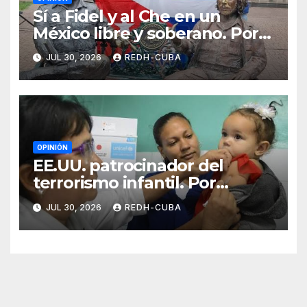
Sí a Fidel y al Che en un
México libre y soberano. Por
Luis Manuel Arce Issac
JUL 30, 2026
REDH-CUBA
OPINIÓN
EE.UU. patrocinador del
terrorismo infantil. Por
Ramón Pedregal Casanova
JUL 30, 2026
REDH-CUBA