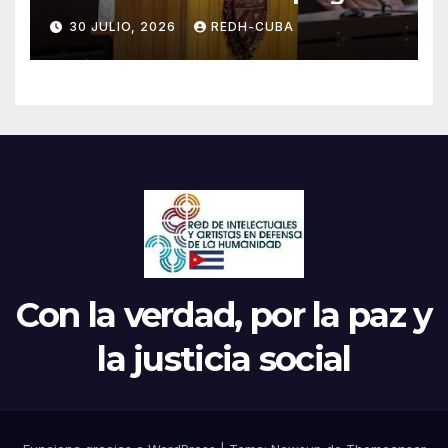
jamás! Por Bruno Rodríguez
30 JULIO, 2026
REDH-CUBA
Parrilla
Con la verdad, por la paz y
la justicia social