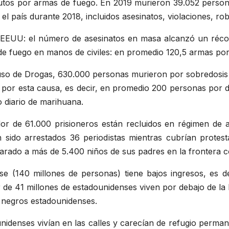
os por armas de fuego. En 2019 murieron 39.052 personas
el país durante 2018, incluidos asesinatos, violaciones, ro
os EEUU: el número de asesinatos en masa alcanzó un réco
s de fuego en manos de civiles: en promedio 120,5 armas por
uso de Drogas, 630.000 personas murieron por sobredosis 
 por esta causa, es decir, en promedio 200 personas por 
 diario de marihuana.
r de 61.000 prisioneros están recluidos en régimen de a
sido arrestados 36 periodistas mientras cubrían protest
arado a más de 5.400 niños de sus padres en la frontera 
se (140 millones de personas) tiene bajos ingresos, es d
r de 41 millones de estadounidenses viven por debajo de la 
 negros estadounidenses.
nidenses vivían en las calles y carecían de refugio perma