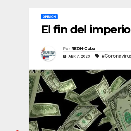
OPINIÓN
El fin del imper
Por
REDH-Cuba
#Coronaviru
ABR 7, 2020