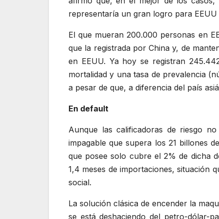
afirmó que, en el mejor de los casos,
representaría un gran logro para EEUU (
El que mueran 200.000 personas en EEU
que la registrada por China y, de manten
en EEUU. Ya hoy se registran 245.442 
mortalidad y una tasa de prevalencia (n
a pesar de que, a diferencia del país as
En default
Aunque las calificadoras de riesgo n
impagable que supera los 21 billones de
que posee solo cubre el 2% de dicha d
1,4 meses de importaciones, situación 
social.
La solución clásica de encender la maqu
se está deshaciendo del petro-dólar-p