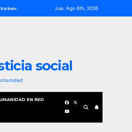
Jue. Ago 6th, 2026
volucionaria no se plegará jamás! Por Bruno Rodríguez Parrill
sticia social
Humanidad
HUMANIDAD EN RED