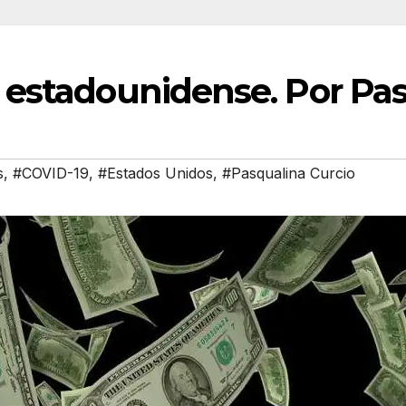
io estadounidense. Por Pa
s
,
#COVID-19
,
#Estados Unidos
,
#Pasqualina Curcio