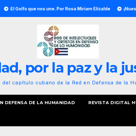
 que nos une. Por Rosa Miriam Elizalde
¡Nuestra bandera re
d, por la paz y la ju
b del capítulo cubano de la Red en Defensa de la 
EN DEFENSA DE LA HUMANIDAD
REVISTA DIGITAL 