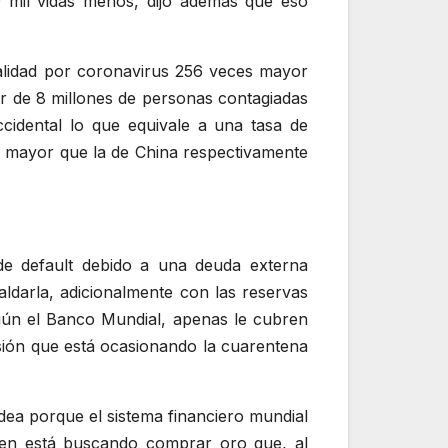
0 mil vidas menos, dijo además que eso
alidad por coronavirus 256 veces mayor
dor de 8 millones de personas contagiadas
cidental lo que equivale a una tasa de
es mayor que la de China respectivamente
de default debido a una deuda externa
aldarla, adicionalmente con las reservas
gún el Banco Mundial, apenas le cubren
sión que está ocasionando la cuarentena
dea porque el sistema financiero mundial
bien está buscando comprar oro que, al