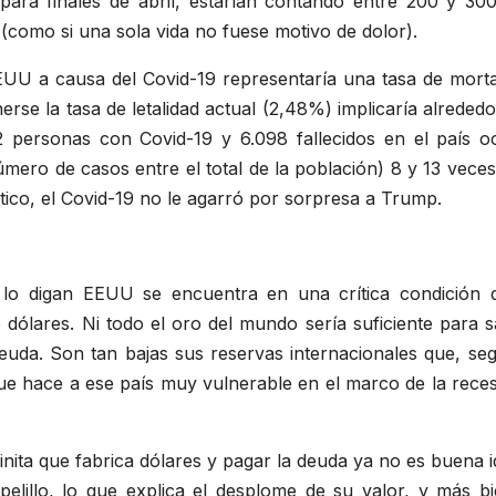
 para finales de abril, estarían contando entre 200 y 30
como si una sola vida no fuese motivo de dolor).
U a causa del Covid-19 representaría una tasa de mort
erse la tasa de letalidad actual (2,48%) implicaría alrede
personas con Covid-19 y 6.098 fallecidos en el país oc
úmero de casos entre el total de la población) 8 y 13 vec
iático, el Covid-19 no le agarró por sorpresa a Trump.
o lo digan EEUU se encuentra en una crítica condición 
 dólares. Ni todo el oro del mundo sería suficiente para s
euda. Son tan bajas sus reservas internacionales que, se
que hace a ese país muy vulnerable en el marco de la rece
inita que fabrica dólares y pagar la deuda ya no es buena i
apelillo, lo que explica el desplome de su valor, y más 