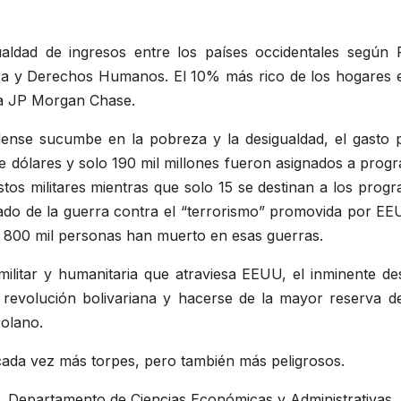
ldad de ingresos entre los países occidentales según Ph
a y Derechos Humanos. El 10% más rico de los hogares e
era JP Morgan Chase.
ense sucumbe en la pobreza y la desigualdad, el gasto 
 de dólares y solo 190 mil millones fueron asignados a pro
tos militares mientras que solo 15 se destinan a los progr
ado de la guerra contra el “terrorismo” promovida por EE
e 800 mil personas han muerto en esas guerras.
 militar y humanitaria que atraviesa EEUU, el inminente
 revolución bolivariana y hacerse de la mayor reserva de
zolano.
cada vez más torpes, pero también más peligrosos.
r, Departamento de Ciencias Económicas y Administrativas