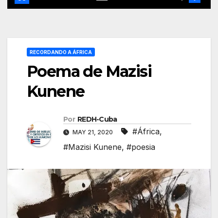
RECORDANDO A ÁFRICA
Poema de Mazisi
Kunene
Por
REDH-Cuba
#África
,
MAY 21, 2020
#Mazisi Kunene
,
#poesia