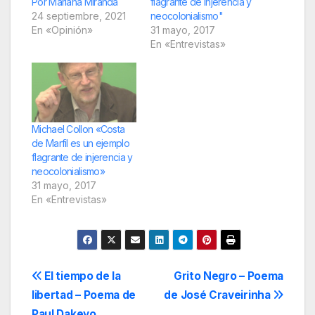
Por Mariana Miranda
flagrante de injerencia y
24 septiembre, 2021
neocolonialismo"
En «Opinión»
31 mayo, 2017
En «Entrevistas»
Michael Collon «Costa
de Marfil es un ejemplo
flagrante de injerencia y
neocolonialismo»
31 mayo, 2017
En «Entrevistas»
Navegación
El tiempo de la
Grito Negro – Poema
libertad – Poema de
de José Craveirinha
de
Paul Dakeyo