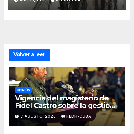
MAY 23, 2020
REDH-CUBA
Volver a leer
OPINIÓN
Vigencia del magisterio de
Fidel Castro sobre la gestión
del liderazgo revolucionario.
7 AGOSTO, 2026
REDH-CUBA
Por Jorge Luís Guach Estévez