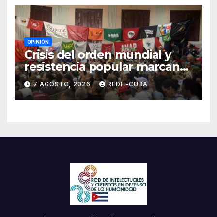
OPINIÓN
Crisis del orden mundial y
resistencia popular marcan
el inicio de la IV Asamblea
7 AGOSTO, 2026
REDH-CUBA
Continental de ALBA
Movimientos en Cuba