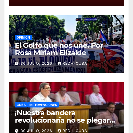
el castigo colectivo al pueblo
cubano!
OPINIÓN
El Golfo que nos une. Por
Rosa Miriam Elizalde
30 JULIO, 2026
REDH-CUBA
CUBA
INTERVENCIONES
¡Nuestra bandera
revolucionaria no se plegará
jamás! Por Bruno Rodríguez
30 JULIO, 2026
REDH-CUBA