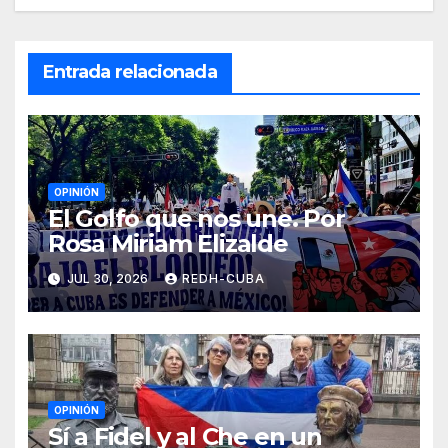
Entrada relacionada
OPINIÓN
El Golfo que nos une. Por
Rosa Miriam Elizalde
JUL 30, 2026
REDH-CUBA
OPINIÓN
Sí a Fidel y al Che en un