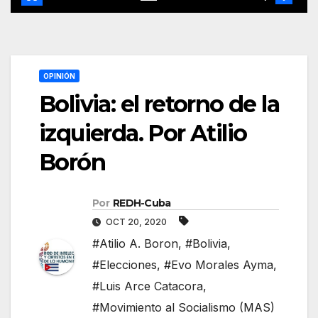
OPINIÓN
Bolivia: el retorno de la
izquierda. Por Atilio
Borón
Por
REDH-Cuba
OCT 20, 2020
#Atilio A. Boron
,
#Bolivia
,
#Elecciones
,
#Evo Morales Ayma
,
#Luis Arce Catacora
,
#Movimiento al Socialismo (MAS)