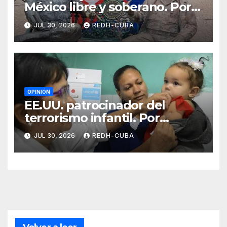
México libre y soberano. Por
Luis Manuel Arce Issac
JUL 30, 2026
REDH-CUBA
OPINIÓN
EE.UU. patrocinador del
terrorismo infantil. Por
Ramón Pedregal Casanova
JUL 30, 2026
REDH-CUBA