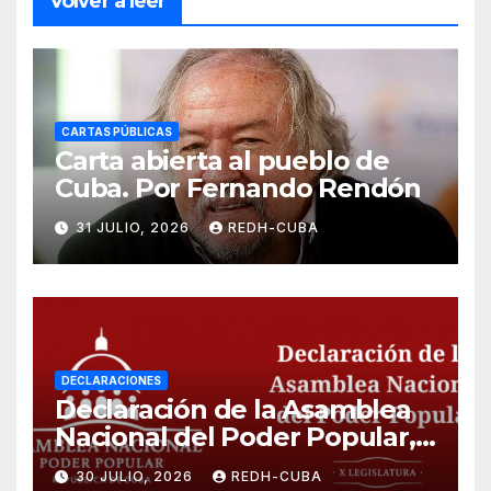
Volver a leer
CARTAS PÚBLICAS
Carta abierta al pueblo de
Cuba. Por Fernando Rendón
31 JULIO, 2026
REDH-CUBA
DECLARACIONES
Declaración de la Asamblea
Nacional del Poder Popular,
¡Cesen el cerco energético y
30 JULIO, 2026
REDH-CUBA