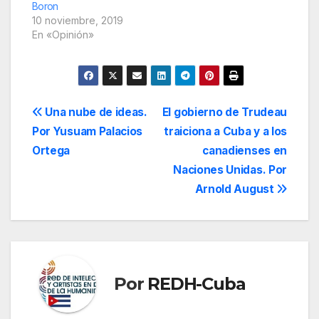
Boron
10 noviembre, 2019
En «Opinión»
Navegación
Una nube de ideas.
El gobierno de Trudeau
Por Yusuam Palacios
traiciona a Cuba y a los
de
Ortega
canadienses en
entradas
Naciones Unidas. Por
Arnold August
Por
REDH-Cuba