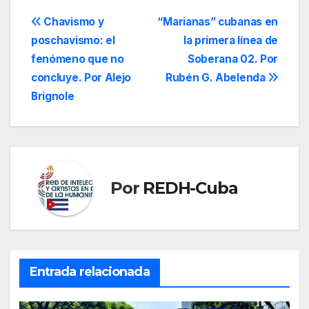
Navegación
Chavismo y
“Marianas” cubanas en
poschavismo: el
la primera línea de
de
fenómeno que no
Soberana 02. Por
entradas
concluye. Por Alejo
Rubén G. Abelenda
Brignole
Por
REDH-Cuba
Entrada relacionada