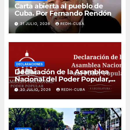
Carta abierta al pueblo de
Cuba. Por Fernando Rendón
31 JULIO, 2026
REDH-CUBA
DECLARACIONES
Declaración de la Asamblea
Nacional del Poder Popular,
¡Cesen el cerco energético y
30 JULIO, 2026
REDH-CUBA
el castigo colectivo al pueblo
cubano!