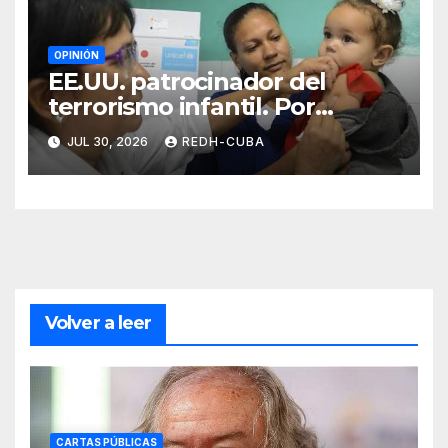
OPINIÓN
EE.UU. patrocinador del
terrorismo infantil. Por
Ramón Pedregal Casanova
JUL 30, 2026
REDH-CUBA
Volver a leer
CARTAS PÚBLICAS