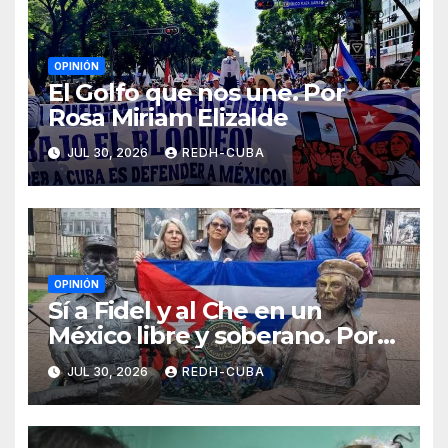
OPINIÓN
El Golfo que nos une. Por
Rosa Miriam Elizalde
JUL 30, 2026
REDH-CUBA
OPINIÓN
Sí a Fidel y al Che en un
México libre y soberano. Por
Luis Manuel Arce Issac
JUL 30, 2026
REDH-CUBA