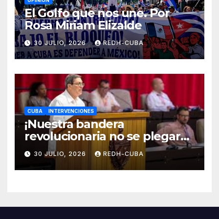
OPINIÓN
El Golfo que nos une. Por
Rosa Miriam Elizalde
30 JULIO, 2026
REDH-CUBA
CUBA
INTERVENCIONES
¡Nuestra bandera
revolucionaria no se plegará
jamás! Por Bruno Rodríguez
30 JULIO, 2026
REDH-CUBA
Parrilla