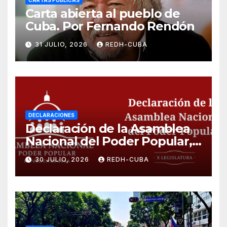
CARTAS PÚBLICAS
Carta abierta al pueblo de
Cuba. Por Fernando Rendón
31 JULIO, 2026
REDH-CUBA
DECLARACIONES
Declaración de la Asamblea
Nacional del Poder Popular,
¡Cesen el cerco energético y
30 JULIO, 2026
REDH-CUBA
el castigo colectivo al pueblo
cubano!