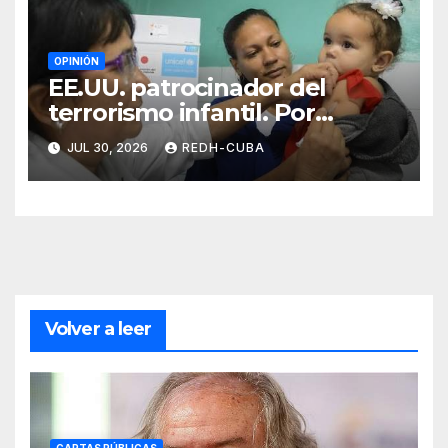
OPINIÓN
EE.UU. patrocinador del
terrorismo infantil. Por
Ramón Pedregal Casanova
JUL 30, 2026
REDH-CUBA
Volver a leer