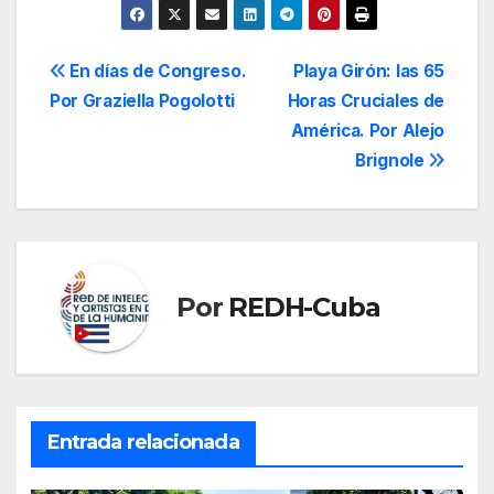
Navegación
En días de Congreso.
Playa Girón: las 65
Por Graziella Pogolotti
Horas Cruciales de
de
América. Por Alejo
entradas
Brignole
Por
REDH-Cuba
Entrada relacionada