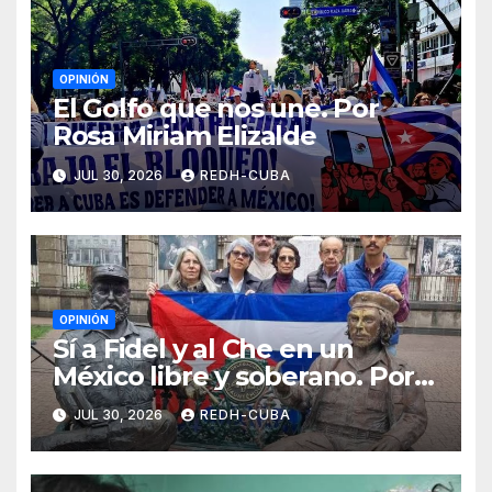
OPINIÓN
El Golfo que nos une. Por
Rosa Miriam Elizalde
JUL 30, 2026
REDH-CUBA
OPINIÓN
Sí a Fidel y al Che en un
México libre y soberano. Por
Luis Manuel Arce Issac
JUL 30, 2026
REDH-CUBA