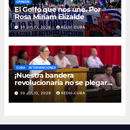
OPINIÓN
El Golfo que nos une. Por
Rosa Miriam Elizalde
30 JULIO, 2026
REDH-CUBA
CUBA
INTERVENCIONES
¡Nuestra bandera
revolucionaria no se plegará
jamás! Por Bruno Rodríguez
30 JULIO, 2026
REDH-CUBA
Parrilla