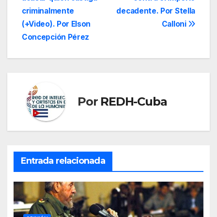
entradas
criminalmente
decadente. Por Stella
(+Video). Por Elson
Calloni
Concepción Pérez
Por
REDH-Cuba
Entrada relacionada