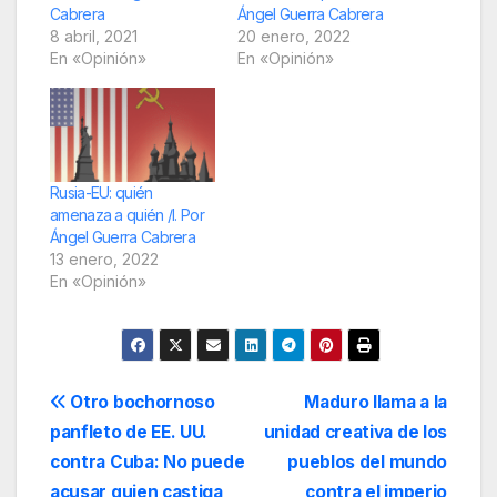
Cabrera
Ángel Guerra Cabrera
8 abril, 2021
20 enero, 2022
En «Opinión»
En «Opinión»
Rusia-EU: quién
amenaza a quién /I. Por
Ángel Guerra Cabrera
13 enero, 2022
En «Opinión»
Navegación
Otro bochornoso
Maduro llama a la
panfleto de EE. UU.
unidad creativa de los
de
contra Cuba: No puede
pueblos del mundo
acusar quien castiga
contra el imperio