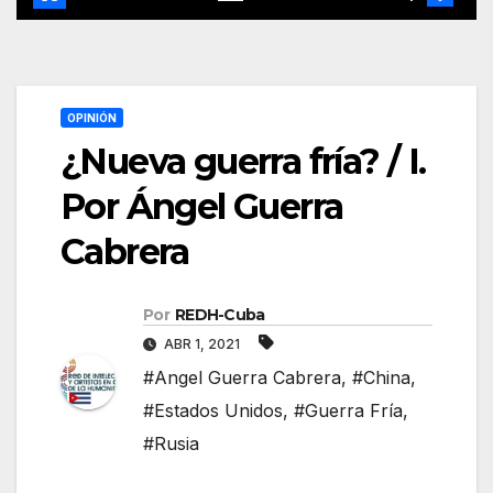
OPINIÓN
¿Nueva guerra fría? / I.
Por Ángel Guerra
Cabrera
Por
REDH-Cuba
ABR 1, 2021
#Angel Guerra Cabrera
,
#China
,
#Estados Unidos
,
#Guerra Fría
,
#Rusia