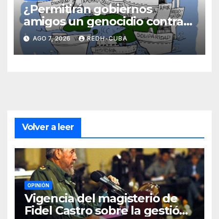
¿Permitirán gobiernos
amigos un genocidio contra
Cuba? Por Hedelberto López
AGO 7, 2026
REDH-CUBA
Blanch
Volver a leer
OPINIÓN
Vigencia del magisterio de
Fidel Castro sobre la gestión