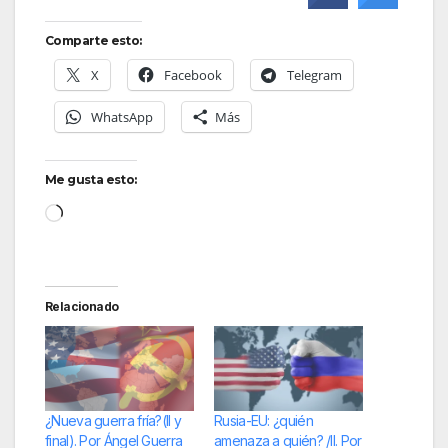
Comparte esto:
X
Facebook
Telegram
WhatsApp
Más
Me gusta esto:
Cargando...
Relacionado
¿Nueva guerra fría?(II y
Rusia-EU: ¿quién
final). Por Ángel Guerra
amenaza a quién? /II. Por