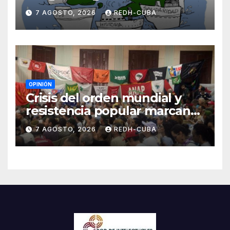
Cuba? Por Hedelberto López
7 AGOSTO, 2026
REDH-CUBA
Blanch
OPINIÓN
Crisis del orden mundial y
resistencia popular marcan
el inicio de la IV Asamblea
7 AGOSTO, 2026
REDH-CUBA
Continental de ALBA
Movimientos en Cuba