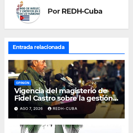
Por
REDH-Cuba
Entrada relacionada
OPINIÓN
Vigencia del magisterio de
Fidel Castro sobre la gestión
del liderazgo revolucionario.
AGO 7, 2026
REDH-CUBA
Por Jorge Luís Guach Estévez