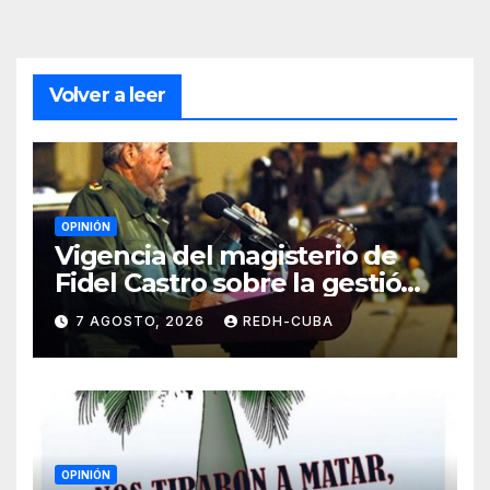
Volver a leer
OPINIÓN
Vigencia del magisterio de
Fidel Castro sobre la gestión
del liderazgo revolucionario.
7 AGOSTO, 2026
REDH-CUBA
Por Jorge Luís Guach Estévez
OPINIÓN