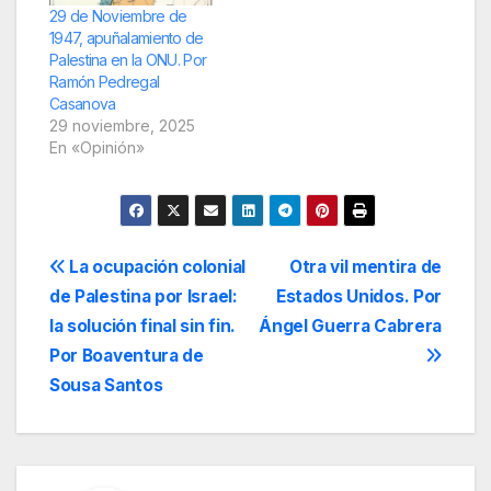
29 de Noviembre de
1947, apuñalamiento de
Palestina en la ONU. Por
Ramón Pedregal
Casanova
29 noviembre, 2025
En «Opinión»
Navegación
La ocupación colonial
Otra vil mentira de
de Palestina por Israel:
Estados Unidos. Por
de
la solución final sin fin.
Ángel Guerra Cabrera
entradas
Por Boaventura de
Sousa Santos