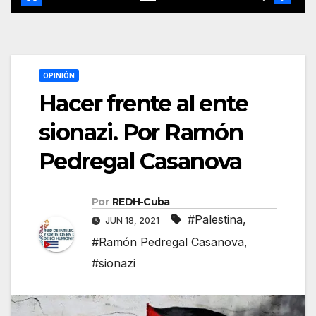
OPINIÓN
Hacer frente al ente
sionazi. Por Ramón
Pedregal Casanova
Por
REDH-Cuba
#Palestina
,
JUN 18, 2021
#Ramón Pedregal Casanova
,
#sionazi