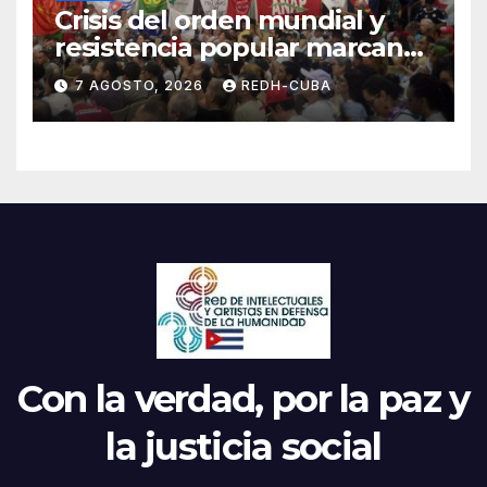
Crisis del orden mundial y
resistencia popular marcan
el inicio de la IV Asamblea
7 AGOSTO, 2026
REDH-CUBA
Continental de ALBA
Movimientos en Cuba
Con la verdad, por la paz y
la justicia social