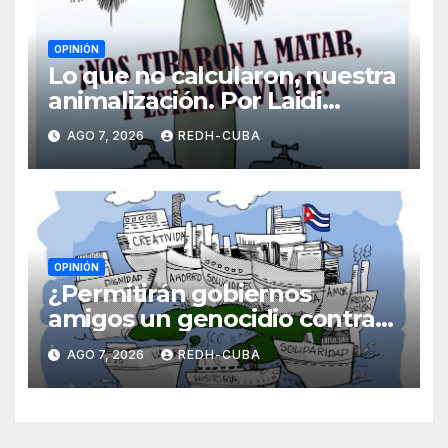
OPINIÓN
Lo que no calcularon, nuestra
animalización. Por Laidi
Fernández de Juan
AGO 7, 2026
REDH-CUBA
OPINIÓN
¿Permitirán gobiernos
amigos un genocidio contra
Cuba? Por Hedelberto López
AGO 7, 2026
REDH-CUBA
Blanch