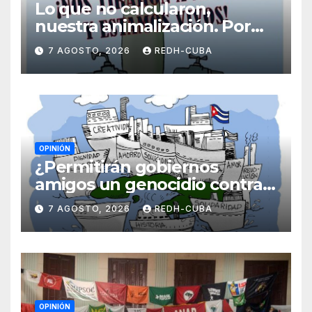
Lo que no calcularon,
nuestra animalización. Por
Laidi Fernández de Juan
7 AGOSTO, 2026
REDH-CUBA
OPINIÓN
¿Permitirán gobiernos
amigos un genocidio contra
Cuba? Por Hedelberto López
7 AGOSTO, 2026
REDH-CUBA
Blanch
OPINIÓN