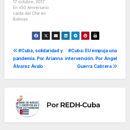
17 octubre, 2017
En «50 Aniversario
caida del Che en
Bolivia»
Navegación
#Cuba, solidaridad y
#Cuba: EU empuja una
pandemia. Por Arianna
intervención. Por Ángel
de
Álvarez Ávalo
Guerra Cabrera
entradas
Por
REDH-Cuba