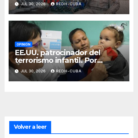
Luis Manuel Arce Issac
JUL 30, 2026
REDH-CUBA
OPINIÓN
EE.UU. patrocinador del
terrorismo infantil. Por
Ramón Pedregal Casanova
JUL 30, 2026
REDH-CUBA
Volver a leer