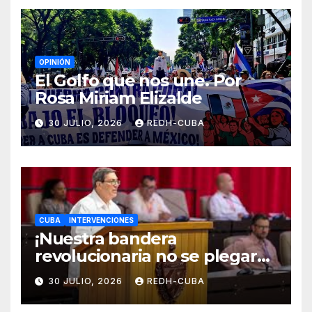
OPINIÓN
El Golfo que nos une. Por
Rosa Miriam Elizalde
30 JULIO, 2026
REDH-CUBA
CUBA
INTERVENCIONES
¡Nuestra bandera
revolucionaria no se plegará
jamás! Por Bruno Rodríguez
30 JULIO, 2026
REDH-CUBA
Parrilla