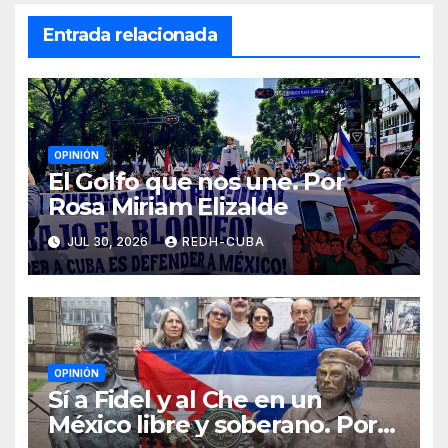
Entrada relacionada
OPINIÓN
El Golfo que nos une. Por
Rosa Miriam Elizalde
JUL 30, 2026
REDH-CUBA
OPINIÓN
Sí a Fidel y al Che en un
México libre y soberano. Por