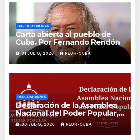
CARTAS PÚBLICAS
Carta abierta al pueblo de
Cuba. Por Fernando Rendón
31 JULIO, 2026
REDH-CUBA
DECLARACIONES
Declaración de la Asamblea
Nacional del Poder Popular,
¡Cesen el cerco energético y
30 JULIO, 2026
REDH-CUBA
el castigo colectivo al pueblo
cubano!