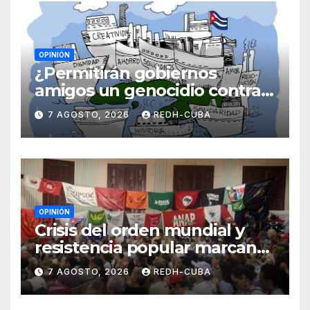
OPINIÓN
¿Permitirán gobiernos
amigos un genocidio contra
Cuba? Por Hedelberto López
7 AGOSTO, 2026
REDH-CUBA
Blanch
OPINIÓN
Crisis del orden mundial y
resistencia popular marcan
el inicio de la IV Asamblea
7 AGOSTO, 2026
REDH-CUBA
Continental de ALBA
Movimientos en Cuba