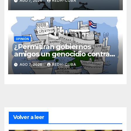
AGO 7, 2026
REDH-CUBA
OPINIÓN
¿Permitirán gobiernos
amigos un genocidio contra
Cuba? Por Hedelberto López
AGO 7, 2026
REDH-CUBA
Blanch
Volver a leer