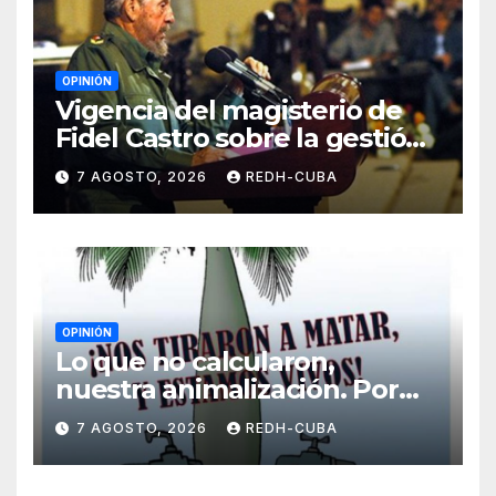
OPINIÓN
Vigencia del magisterio de
Fidel Castro sobre la gestión
del liderazgo revolucionario.
7 AGOSTO, 2026
REDH-CUBA
Por Jorge Luís Guach Estévez
OPINIÓN
Lo que no calcularon,
nuestra animalización. Por
Laidi Fernández de Juan
7 AGOSTO, 2026
REDH-CUBA