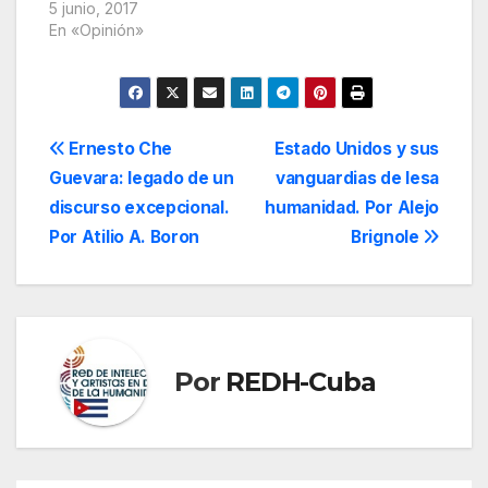
encubiertos posibles
5 junio, 2017
acuerdos de
En «Opinión»
colaboración policial y
militar,…
Navegación
Ernesto Che
Estado Unidos y sus
Guevara: legado de un
vanguardias de lesa
de
discurso excepcional.
humanidad. Por Alejo
entradas
Por Atilio A. Boron
Brignole
Por
REDH-Cuba