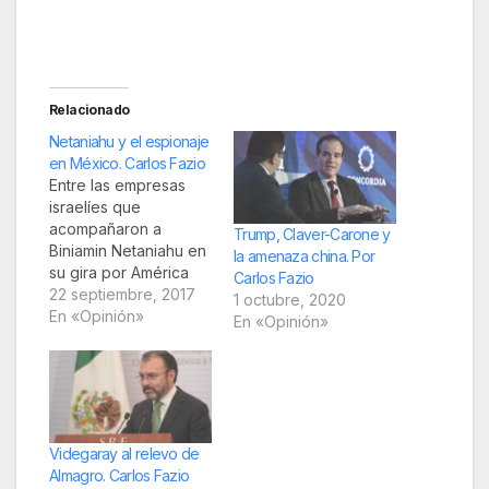
Relacionado
Netaniahu y el espionaje
en México. Carlos Fazio
Entre las empresas
israelíes que
acompañaron a
Trump, Claver-Carone y
Biniamin Netaniahu en
la amenaza china. Por
su gira por América
Carlos Fazio
hay dos que desde
22 septiembre, 2017
1 octubre, 2020
hace tiempo cumplen
En «Opinión»
En «Opinión»
un rol importante en el
espionaje en territorio
mexicano. Detrás del
lenguaje diplomático
de los mandatarios
israelí y mexicano
Videgaray al relevo de
podrían estar
Almagro. Carlos Fazio