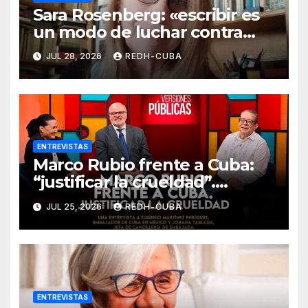
Sara Rosenberg: «escribir es
un modo de luchar contra
todo intento de
JUL 28, 2026
REDH-CUBA
deshumanización»
ENTREVISTAS
Marco Rubio frente a Cuba:
“justificar la crueldad”.
Entrevista de Jenaro Villamil
JUL 25, 2026
REDH-CUBA
a Eugenio Martínez y Johana
Tablada
ENTREVISTAS