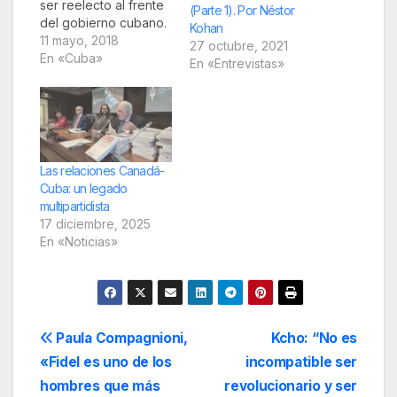
ser reelecto al frente
(Parte 1). Por Néstor
del gobierno cubano.
Kohan
¿Cuánto dinero se
11 mayo, 2018
27 octubre, 2021
habrá invertido desde
En «Cuba»
En «Entrevistas»
Estados Unidos y
Europa para intentar
aprovechar ese
escenario?¿Cuántos
eventos se han
realizado, cuántas
Las relaciones Canadá-
publicaciones han
Cuba: un legado
surgido con ese
multipartidista
objetivo? Aquí se
17 diciembre, 2025
intenta una cronología
En «Noticias»
-apresurada y…
Navegación
Paula Compagnioni,
Kcho: “No es
«Fidel es uno de los
incompatible ser
de
hombres que más
revolucionario y ser