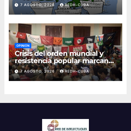
Cuba? Por Hedelberto López
7 AGOSTO, 2026
REDH-CUBA
Blanch
OPINIÓN
Crisis del orden mundial y
resistencia popular marcan
el inicio de la IV Asamblea
7 AGOSTO, 2026
REDH-CUBA
Continental de ALBA
Movimientos en Cuba