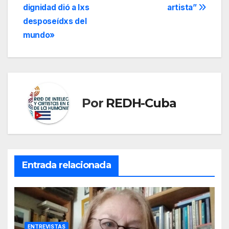
entradas
dignidad dió a lxs
artista”
desposeídxs del
mundo»
Por
REDH-Cuba
Entrada relacionada
ENTREVISTAS