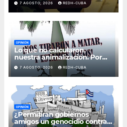
7 AGOSTO, 2026
REDH-CUBA
Por Jorge Luís Guach Estévez
OPINIÓN
Lo que no calcularon,
nuestra animalización. Por
Laidi Fernández de Juan
7 AGOSTO, 2026
REDH-CUBA
OPINIÓN
¿Permitirán gobiernos
amigos un genocidio contra