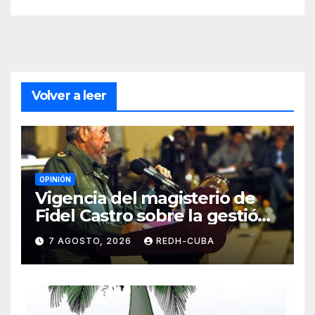
Volver a leer
OPINIÓN
Vigencia del magisterio de
Fidel Castro sobre la gestión
del liderazgo revolucionario.
7 AGOSTO, 2026
REDH-CUBA
Por Jorge Luís Guach Estévez