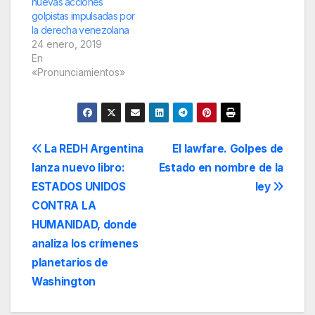
nuevas acciones
diciembre próximo
golpistas impulsadas por
AMLO deberá asumir
la derecha venezolana
el…
24 enero, 2019
En
«Pronunciamientos»
Navegación
La REDH Argentina
El lawfare. Golpes de
lanza nuevo libro:
Estado en nombre de la
de
ESTADOS UNIDOS
ley
entradas
CONTRA LA
HUMANIDAD, donde
analiza los crímenes
planetarios de
Washington