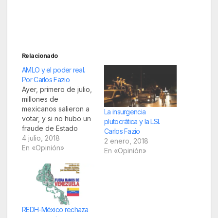
Relacionado
AMLO y el poder real.
Por Carlos Fazio
Ayer, primero de julio,
millones de
mexicanos salieron a
La insurgencia
votar, y si no hubo un
plutocrática y la LSI.
fraude de Estado
Carlos Fazio
monumental, Andrés
4 julio, 2018
2 enero, 2018
Manuel López
En «Opinión»
En «Opinión»
Obrador (AMLO) será
el próximo presidente
de la República. De
no ocurrir nada
extraordinario en el
periodo de transición,
REDH-México rechaza
el primero de