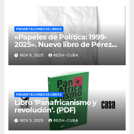
PRESENTACIONES DE LIBROS
«Papeles de Política: 1999-
2025». Nuevo libro de Pérez
Pirela. (PDF)
NOV 6, 2025
REDH-CUBA
PRESENTACIONES DE LIBROS
Libro ‘Panafricanismo y
revolución’. (PDF)
NOV 5, 2025
REDH-CUBA