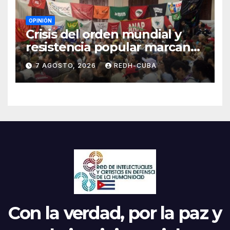
OPINIÓN
Crisis del orden mundial y
resistencia popular marcan
el inicio de la IV Asamblea
7 AGOSTO, 2026
REDH-CUBA
Continental de ALBA
Movimientos en Cuba
Con la verdad, por la paz y