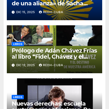
de una alianza» de Sacha
LLorenti Soliz y Rogelio Sierra
DIC 15, 2025
REDH-CUBA
Díaz
LIBROS
Prólogo de Adán Chávez Frías
al libro “Fidel, Chávez y el
destino de Nuestra América”
DIC 13, 2025
REDH-CUBA
de Germán Sánchez Otero
LIBROS
Nuevas derechas: escuela