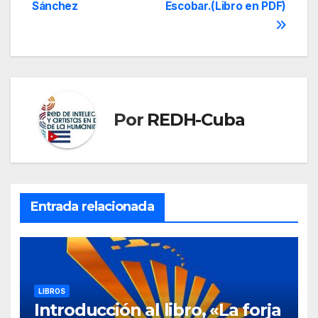
entradas
Sánchez
Escobar.(Libro en PDF)
Por
REDH-Cuba
Entrada relacionada
LIBROS
Introducción al libro, «La forja