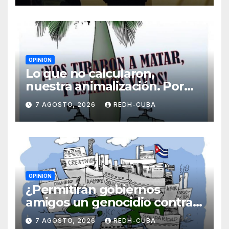
OPINIÓN
Lo que no calcularon,
nuestra animalización. Por
Laidi Fernández de Juan
7 AGOSTO, 2026
REDH-CUBA
OPINIÓN
¿Permitirán gobiernos
amigos un genocidio contra
Cuba? Por Hedelberto López
7 AGOSTO, 2026
REDH-CUBA
Blanch