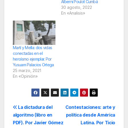
Alberni Poulot Cumbá
30 agosto, 2022
En «Analisis»
Martí y Mella: dos vidas
conectadas en el
heroísmo ejemplar. Por
Yusuam Palacios Ortega
25 marzo, 2021
En «Opinión»
Navegación
La dictadura del
Contestaciones: arte y
algoritmo (libro en
política desde América
de
PDF). Por Javier Gómez
Latina. Por Ticio