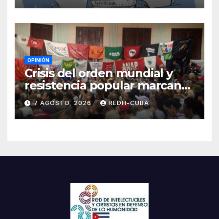
OPINIÓN
Crisis del orden mundial y
resistencia popular marcan
el inicio de la IV Asamblea
7 AGOSTO, 2026
REDH-CUBA
Continental de ALBA
Movimientos en Cuba