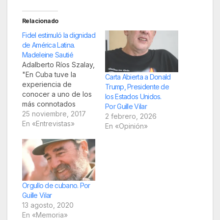
Relacionado
Fidel estimuló la dignidad
de América Latina.
Madeleine Sautié
Adalberto Ríos Szalay,
"En Cuba tuve la
Carta Abierta a Donald
experiencia de
Trump, Presidente de
conocer a uno de los
los Estados Unidos.
más connotados
Por Guille Vilar
personajes del siglo
25 noviembre, 2017
2 febrero, 2026
XX, hecho que
En «Entrevistas»
En «Opinión»
muchos hubieran
querido vivir; sus
palabras y acciones
estimularon la
dignidad de América
Latina" Fuente:
Orgullo de cubano. Por
Granma Adalberto
Guille Vilar
Ríos Szalay es un
13 agosto, 2020
profesional del lente
En «Memoria»