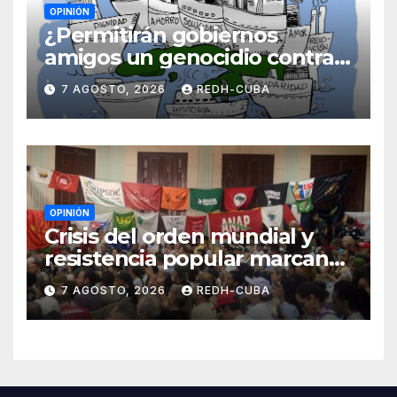
OPINIÓN
¿Permitirán gobiernos
amigos un genocidio contra
Cuba? Por Hedelberto López
7 AGOSTO, 2026
REDH-CUBA
Blanch
OPINIÓN
Crisis del orden mundial y
resistencia popular marcan
el inicio de la IV Asamblea
7 AGOSTO, 2026
REDH-CUBA
Continental de ALBA
Movimientos en Cuba