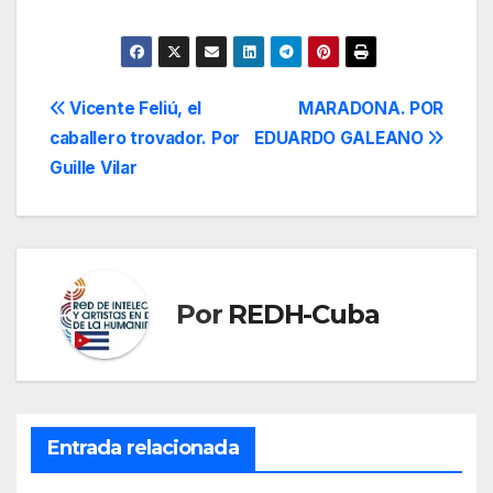
nacido en Morelos,
México,…
Navegación
Vicente Feliú, el
MARADONA. POR
caballero trovador. Por
EDUARDO GALEANO
de
Guille Vilar
entradas
Por
REDH-Cuba
Entrada relacionada