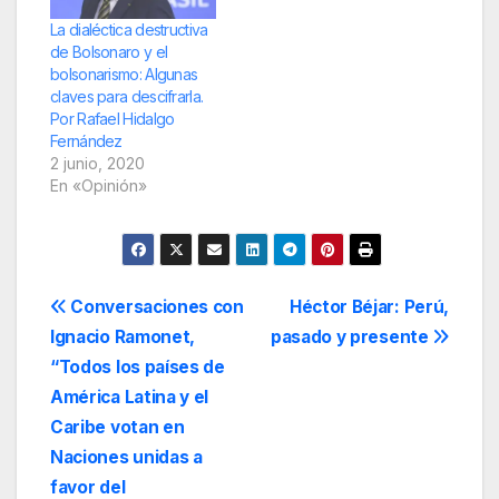
reformas realizadas
en una casa de
La dialéctica destructiva
campo que…
de Bolsonaro y el
bolsonarismo: Algunas
claves para descifrarla.
Por Rafael Hidalgo
Fernández
2 junio, 2020
En «Opinión»
Navegación
Conversaciones con
Héctor Béjar: Perú,
Ignacio Ramonet,
pasado y presente
de
“Todos los países de
entradas
América Latina y el
Caribe votan en
Naciones unidas a
favor del