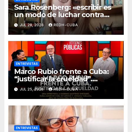
Sara Rosenberg: «escribir es
un modo de luchar contra
todo intento de
JUL 28, 2026
REDH-CUBA
deshumanización»
ENTREVISTAS
Marco Rubio frente a Cuba:
“justificar la crueldad”.
Entrevista de Jenaro Villamil
JUL 25, 2026
REDH-CUBA
a Eugenio Martínez y Johana
Tablada
ENTREVISTAS