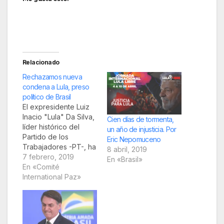
Relacionado
Rechazamos nueva
condena a Lula, preso
político de Brasil
El expresidente Luiz
Inacio "Lula" Da Silva,
Cien días de tormenta,
líder histórico del
un año de injusticia. Por
Partido de los
Eric Nepomuceno
Trabajadores -PT-, ha
8 abril, 2019
sido condenado en
7 febrero, 2019
En «Brasil»
una nueva causa a 12
En «Comité
años y 11 meses de
International Paz»
prisión. Sin demostrar
evidencia alguna se le
acusa de corrupción
pasiva por las