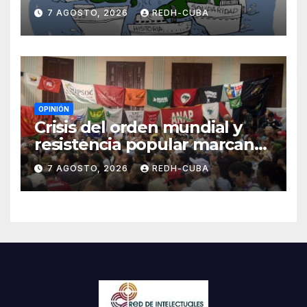
Cuba? Por Hedelberto López
7 AGOSTO, 2026
REDH-CUBA
Blanch
OPINIÓN
Crisis del orden mundial y
resistencia popular marcan
el inicio de la IV Asamblea
7 AGOSTO, 2026
REDH-CUBA
Continental de ALBA
Movimientos en Cuba