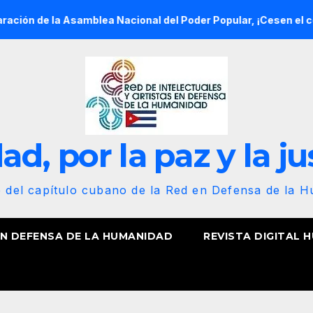
a Asamblea Nacional del Poder Popular, ¡Cesen el cerco energét
d, por la paz y la ju
b del capítulo cubano de la Red en Defensa de la 
EN DEFENSA DE LA HUMANIDAD
REVISTA DIGITAL 