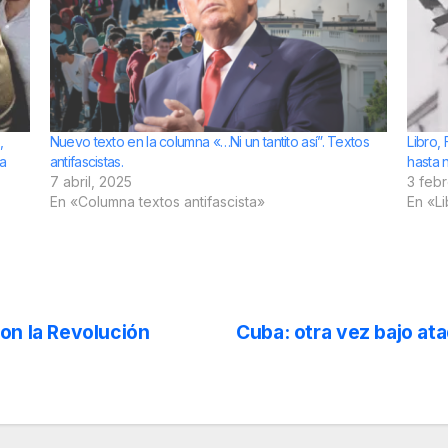
,
Nuevo texto en la columna «…Ni un tantito así”. Textos
Libro,
ra
antifascistas.
hasta 
7 abril, 2025
3 feb
En «Columna textos antifascista»
En «L
on la Revolución
Cuba: otra vez bajo at