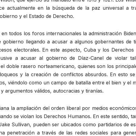
duce actualmente en la búsqueda de la paz universal a 
obierno y el Estado de Derecho.
n todos los foros internacionales la administración Biden
gobierno llegando a acusar a algunos gobernantes de ti
cesos electorales. En este aspecto, Cuba y los Derech
nclusive a acusar al gobierno de Díaz-Canel de violar 
l doble rasero norteamericano, quienes son los principa
bloqueos y la creación de conflictos absurdos. En esto se 
 viéndolo como un campo de batalla entre el bien y el mal
y argumentos válidos, autocracias y tiranías.
niana la ampliación del orden liberal por medios económicos
 cuando se violan los Derechos Humanos. En este sentido, ta
ake Sullivan, pueden ser ubicados como partidarios de est
penetración a través de las redes sociales para gener