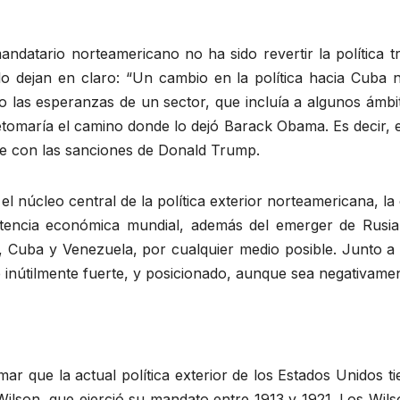
andatario norteamericano no ha sido revertir la política t
lo dejan en claro: “Un cambio en la política hacia Cuba 
do las esperanzas de un sector, que incluía a algunos ámbi
tomaría el camino donde lo dejó Barack Obama. Es decir, e
e con las sanciones de Donald Trump.
l núcleo central de la política exterior norteamericana, la
tencia económica mundial, además del emerger de Rusia
ia, Cuba y Venezuela, por cualquier medio posible. Junto a
inútilmente fuerte, y posicionado, aunque sea negativamente
r que la actual política exterior de los Estados Unidos tie
lson, que ejerció su mandato entre 1913 y 1921. Los Wils