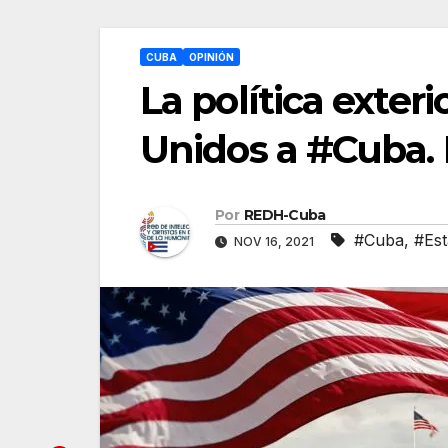
CUBA
OPINIÓN
La política exter
Unidos a #Cuba. 
Por
REDH-Cuba
#Cuba
,
#Est
NOV 16, 2021