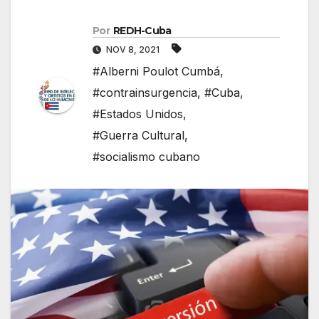
Por
REDH-Cuba
NOV 8, 2021
#Alberni Poulot Cumbá
,
#contrainsurgencia
,
#Cuba
,
#Estados Unidos
,
#Guerra Cultural
,
#socialismo cubano