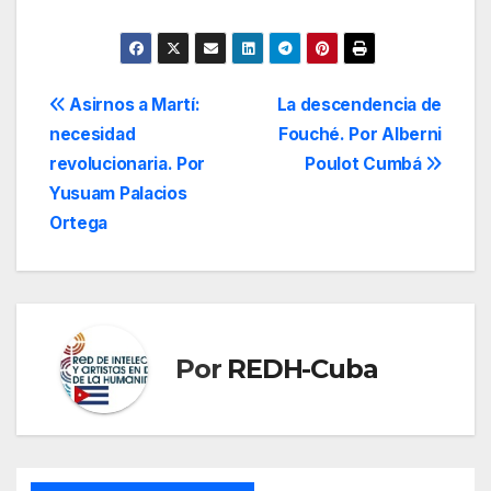
Navegación
Asirnos a Martí:
La descendencia de
necesidad
Fouché. Por Alberni
de
revolucionaria. Por
Poulot Cumbá
entradas
Yusuam Palacios
Ortega
Por
REDH-Cuba