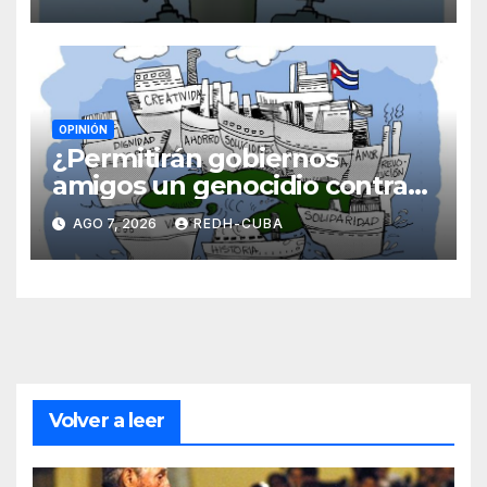
OPINIÓN
¿Permitirán gobiernos
amigos un genocidio contra
Cuba? Por Hedelberto López
AGO 7, 2026
REDH-CUBA
Blanch
Volver a leer