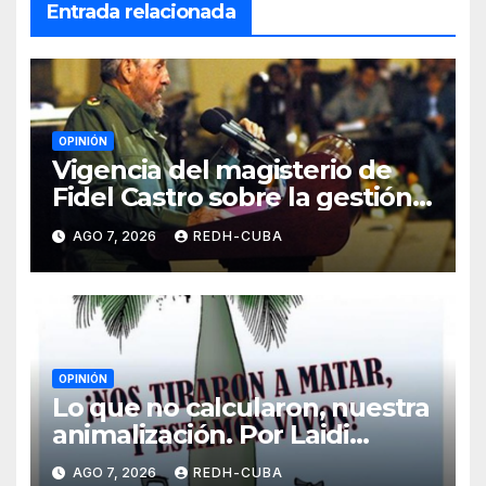
Entrada relacionada
OPINIÓN
Vigencia del magisterio de
Fidel Castro sobre la gestión
del liderazgo revolucionario.
AGO 7, 2026
REDH-CUBA
Por Jorge Luís Guach Estévez
OPINIÓN
Lo que no calcularon, nuestra
animalización. Por Laidi
Fernández de Juan
AGO 7, 2026
REDH-CUBA