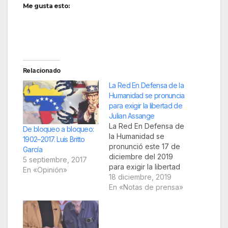
Me gusta esto:
Relacionado
La Red En Defensa de la
Humanidad se pronuncia
para exigir la libertad de
Julian Assange
La Red En Defensa de
De bloqueo a bloqueo:
la Humanidad se
1902–2017. Luis Britto
pronunció este 17 de
García
diciembre del 2019
5 septiembre, 2017
para exigir la libertad
En «Opinión»
de Julian Assange,
18 diciembre, 2019
confinado en la cárcel
En «Notas de prensa»
de alta seguridad de
Belmarsh, Londres
desde el mes de abril,
cuando fue sacado