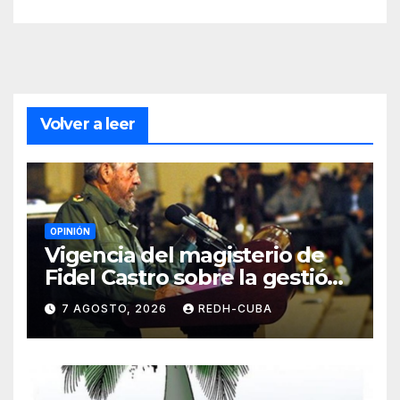
Volver a leer
OPINIÓN
Vigencia del magisterio de
Fidel Castro sobre la gestión
del liderazgo revolucionario.
7 AGOSTO, 2026
REDH-CUBA
Por Jorge Luís Guach Estévez