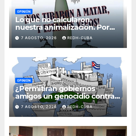
OPINIÓN
Lo que no calcularon,
nuestra animalización. Por
Laidi Fernández de Juan
7 AGOSTO, 2026
REDH-CUBA
OPINIÓN
¿Permitirán gobiernos
amigos un genocidio contra
Cuba? Por Hedelberto López
7 AGOSTO, 2026
REDH-CUBA
Blanch