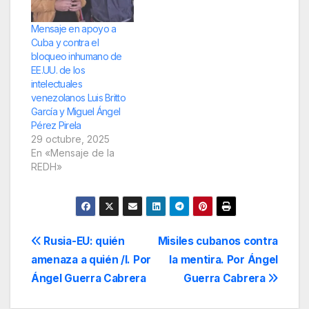
de la embajada de
Ecuador. A este
Mensaje en apoyo a
pronunciamiento
Cuba y contra el
internacional se…
bloqueo inhumano de
EE.UU. de los
intelectuales
venezolanos Luis Britto
García y Miguel Ángel
Pérez Pirela
29 octubre, 2025
En «Mensaje de la
REDH»
Navegación
Rusia-EU: quién
Misiles cubanos contra
amenaza a quién /I. Por
la mentira. Por Ángel
de
Ángel Guerra Cabrera
Guerra Cabrera
entradas