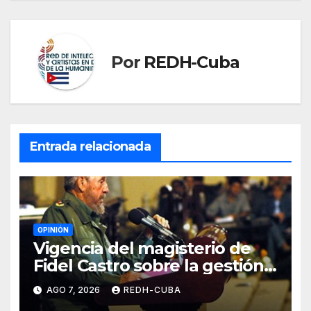
Por
REDH-Cuba
Entrada relacionada
OPINIÓN
Vigencia del magisterio de
Fidel Castro sobre la gestión
del liderazgo revolucionario.
AGO 7, 2026
REDH-CUBA
Por Jorge Luís Guach Estévez