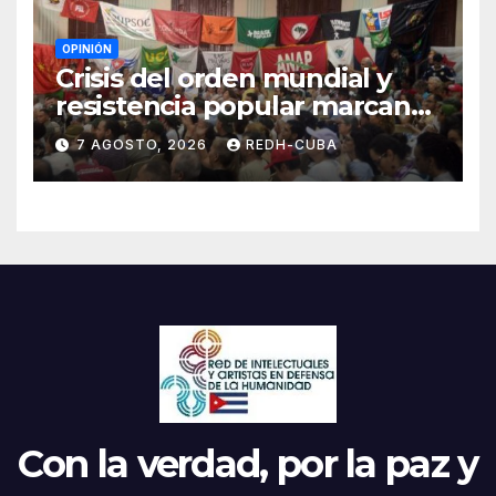
OPINIÓN
Crisis del orden mundial y
resistencia popular marcan
el inicio de la IV Asamblea
7 AGOSTO, 2026
REDH-CUBA
Continental de ALBA
Movimientos en Cuba
Con la verdad, por la paz y