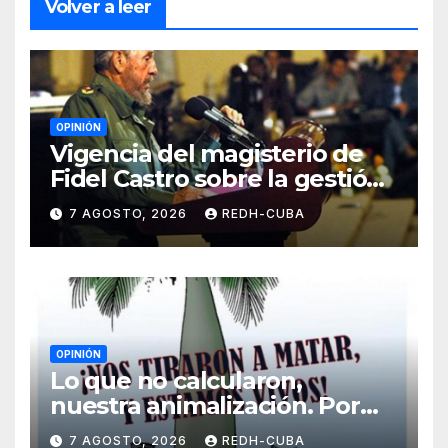
Volver a leer
OPINIÓN
Vigencia del magisterio de
Fidel Castro sobre la gestión
del liderazgo revolucionario.
7 AGOSTO, 2026
REDH-CUBA
Por Jorge Luís Guach Estévez
OPINIÓN
Lo que no calcularon,
nuestra animalización. Por
Laidi Fernández de Juan
7 AGOSTO, 2026
REDH-CUBA