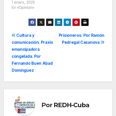
1 enero, 2025
En «Opinión»
Navegación
Cultura y
Prisioneros. Por Ramón
comunicación. Praxis
Pedregal Casanova
de
emancipadora
entradas
congelada. Por
Fernando Buen Abad
Domínguez
Por
REDH-Cuba