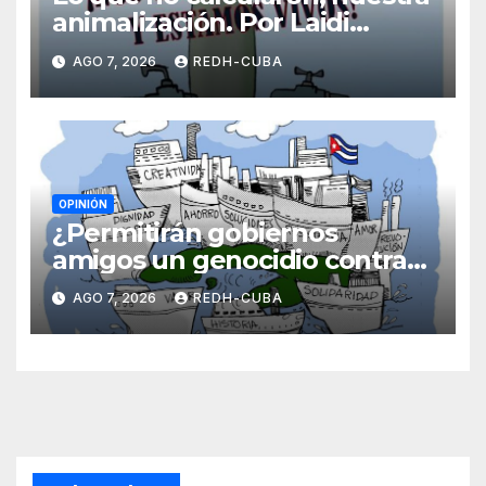
animalización. Por Laidi
Fernández de Juan
AGO 7, 2026
REDH-CUBA
OPINIÓN
¿Permitirán gobiernos
amigos un genocidio contra
Cuba? Por Hedelberto López
AGO 7, 2026
REDH-CUBA
Blanch