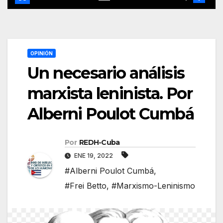
OPINIÓN
Un necesario análisis
marxista leninista. Por
Alberni Poulot Cumbá
Por
REDH-Cuba
ENE 19, 2022
#Alberni Poulot Cumbá
,
#Frei Betto
,
#Marxismo-Leninismo