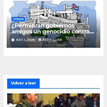
OPINIÓN
¿Permitirán gobiernos
amigos un genocidio contra
Cuba? Por Hedelberto López
AGO 7, 2026
REDH-CUBA
Blanch
Volver a leer