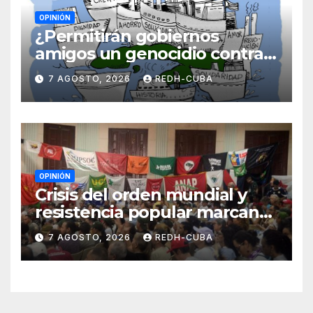
OPINIÓN
¿Permitirán gobiernos
amigos un genocidio contra
Cuba? Por Hedelberto López
7 AGOSTO, 2026
REDH-CUBA
Blanch
OPINIÓN
Crisis del orden mundial y
resistencia popular marcan
el inicio de la IV Asamblea
7 AGOSTO, 2026
REDH-CUBA
Continental de ALBA
Movimientos en Cuba