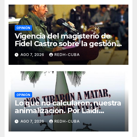
OPINIÓN
Vigencia del magisterio de
Fidel Castro sobre la gestión
del liderazgo revolucionario.
AGO 7, 2026
REDH-CUBA
Por Jorge Luís Guach Estévez
OPINIÓN
Lo que no calcularon, nuestra
animalización. Por Laidi
Fernández de Juan
AGO 7, 2026
REDH-CUBA