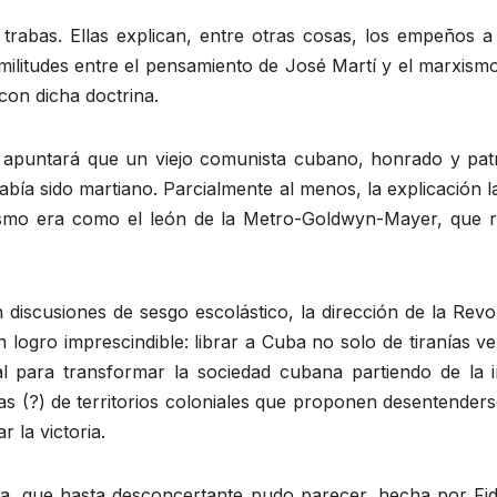
rabas. Ellas explican, entre otras cosas, los empeños 
imilitudes entre el pensamiento de José Martí y el marxism
 con dicha doctrina.
apuntará que un viejo comunista cubano, honrado y patr
había sido martiano. Parcialmente al menos, la explicación 
ismo era como el león de la Metro-Goldwyn-Mayer, que rug
discusiones de sesgo escolástico, la dirección de la Rev
n logro imprescindible: librar a Cuba no solo de tiranías 
tal para transformar la sociedad cubana partiendo de la 
as (?) de territorios coloniales que proponen desentenderse
 la victoria.
a, que hasta desconcertante pudo parecer, hecha por Fide