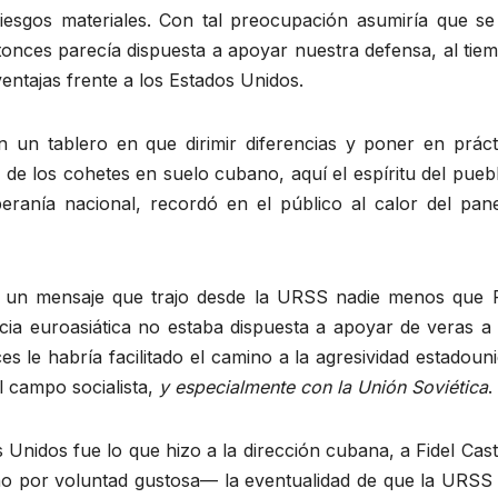
iesgos materiales. Con tal preocupación asumiría que se
ntonces parecía dispuesta a apoyar nuestra defensa, al tie
tajas frente a los Estados Unidos.
 un tablero en que dirimir diferencias y poner en práct
n de los cohetes en suelo cubano, aquí el espíritu del pue
eranía nacional, recordó en el público al calor del pan
un mensaje que trajo desde la URSS nadie menos que Raú
ia euroasiática no estaba dispuesta a apoyar de veras a 
 le habría facilitado el camino a la agresividad estadounid
el campo socialista,
y especialmente con la Unión Soviética
.
s Unidos fue lo que hizo a la dirección cubana, a Fidel Cast
no por voluntad gustosa— la eventualidad de que la URSS 