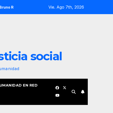
Vie. Ago 7th, 2026
uez Parrilla
La farsa del informe contra Cuba. Por Cris
sticia social
Humanidad
HUMANIDAD EN RED