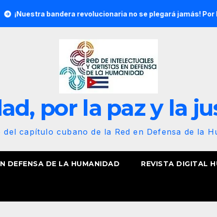
 bandera revolucionaria no se plegará jamás! Por Bruno Rodríg
d, por la paz y la ju
b del capítulo cubano de la Red en Defensa de la 
EN DEFENSA DE LA HUMANIDAD
REVISTA DIGITAL 