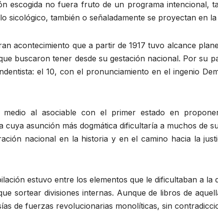
ión escogida no fuera fruto de un programa intencional, 
a lo sicológico, también o señaladamente se proyectan en la 
ran acontecimiento que a partir de 1917 tuvo alcance planet
que buscaron tener desde su gestación nacional. Por su pa
dentista: el 10, con el pronunciamiento en el ingenio Dem
 medio al asociable con el primer estado en proponers
ía cuya asunción más dogmática dificultaría a muchos de 
ción nacional en la historia y en el camino hacia la justic
ación estuvo entre los elementos que le dificultaban a la 
ue sortear divisiones internas. Aunque de libros de aquella
ías de fuerzas revolucionarias monolíticas, sin contradicci