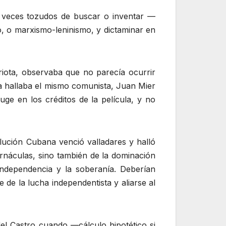
a veces tozudos de buscar o inventar —
o, o marxismo-leninismo, y dictaminar en
iota, observaba que no parecía ocurrir
la hallaba el mismo comunista, Juan Mier
e en los créditos de la película, y no
olución Cubana venció valladares y halló
vernáculas, sino también de la dominación
independencia y la soberanía. Deberían
 de la lucha independentista y aliarse al
l Castro cuando —cálculo hipotético si