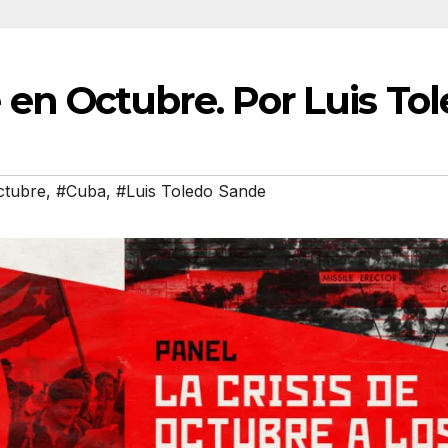
en Octubre. Por Luis To
ctubre
,
#Cuba
,
#Luis Toledo Sande