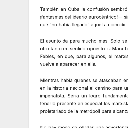
También en Cuba la confusión sembró t
¡fantasmas del ideario eurocéntrico!— s
qué “no había llegado” aquel a coincidir
El asunto da para mucho más. Solo se 
otro tanto en sentido opuesto: si Marx 
Febles, en que, para algunos, el marx
vuelve a aparecer en ella.
Mientras había quienes se atascaban en 
en la historia nacional el camino para u
imperialista. Sería un logro fundamen
tenerlo presente en especial los marxist
proletariado de la metrópoli para alcanzar
No hay modo de olvidar una advertenci