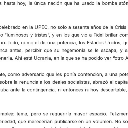
s hasta hoy, la única nación que ha usado la bomba atómi
celebrado en la UPEC, no solo a sesenta años de la Crisis
“luminosos y tristes”, y en los que vio a Fidel brillar co
obre todo, como el de una potencia, los Estados Unidos, q
a antes, percibir que su hegemonía se le escapa, y est
erla. Ahí está Ucrania, en la que se ha podido ver “otro A
te, como adversario que les ponía contención, a una pote
obre la renuncia a los ideales socialistas, abrazó el capita
uba ante la contingencia, ni entonces ni hoy descartable,
plejo tema, pero se requeriría mayor espacio. Felizmente
seriedad, que merecerían publicarse en un volumen. No sol