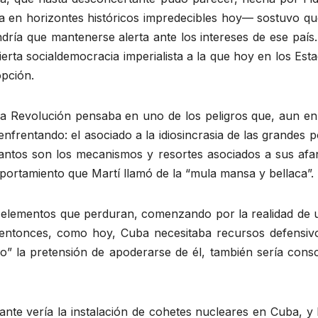
sa en horizontes históricos impredecibles hoy— sostuvo q
tendría que mantenerse alerta ante los intereses de ese pa
rta socialdemocracia imperialista a la que hoy en los Esta
opción.
e la Revolución pensaba en uno de los peligros que, aun en
nfrentando: el asociado a la idiosincrasia de las grandes p
antos son los mecanismos y resortes asociados a sus af
ortamiento que Martí llamó de la “mula mansa y bellaca”.
 elementos que perduran, comenzando por la realidad de 
Si entonces, como hoy, Cuba necesitaba recursos defensiv
” la pretensión de apoderarse de él, también sería consci
te vería la instalación de cohetes nucleares en Cuba, y l