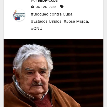
Por
REDH-Cuba
OCT 25, 2022
#Bloqueo contra Cuba
,
#Estados Unidos
,
#José Mujica
,
#ONU