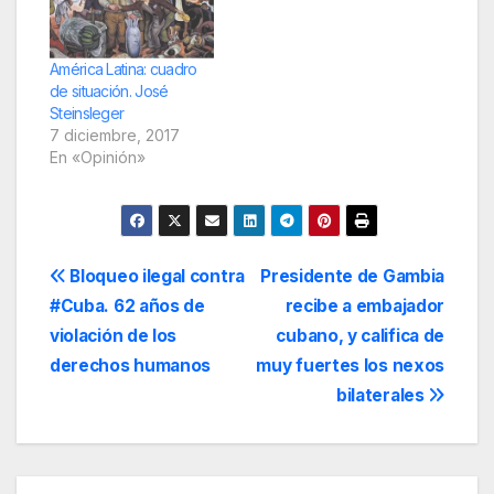
Jornada Lucía
Topolansky, histórica
compañera de José
Pepe Mujica, se
América Latina: cuadro
convirtió en la primera
de situación. José
vicepresidenta de la
Steinsleger
historia de la…
7 diciembre, 2017
En «Opinión»
Navegación
Bloqueo ilegal contra
Presidente de Gambia
#Cuba. 62 años de
recibe a embajador
de
violación de los
cubano, y califica de
entradas
derechos humanos
muy fuertes los nexos
bilaterales