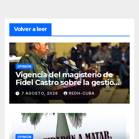
Volver a leer
OPINIÓN
Vigencia del magisterio de
Fidel Castro sobre la gestión
del liderazgo revolucionario.
7 AGOSTO, 2026
REDH-CUBA
Por Jorge Luís Guach Estévez
OPINIÓN