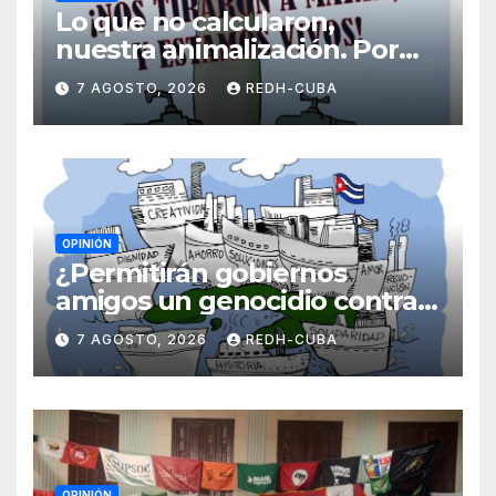
Lo que no calcularon,
nuestra animalización. Por
Laidi Fernández de Juan
7 AGOSTO, 2026
REDH-CUBA
OPINIÓN
¿Permitirán gobiernos
amigos un genocidio contra
Cuba? Por Hedelberto López
7 AGOSTO, 2026
REDH-CUBA
Blanch
OPINIÓN