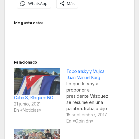
WhatsApp
Más
Me gusta esto:
Relacionado
Topolansky y Mujica.
Juan Manuel Karg
Lo que le voy a
proponer al
presidente Vázquez
Cuba SI, Bloqueo NO
se resume en una
21 junio, 2021
palabra: trabajo dijo
En «Noticias»
Topolansky sobre su
15 septiembre, 2017
nueva tarea, dejando
En «Opinión»
en claro a qué se
suma. Fuente: La