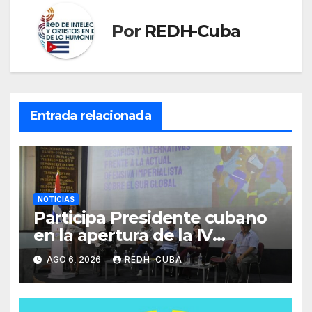
Por
REDH-Cuba
Entrada relacionada
NOTICIAS
Participa Presidente cubano
en la apertura de la IV
Asamblea Continental ALBA
AGO 6, 2026
REDH-CUBA
Movimientos