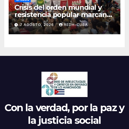
Crisis del orden mundial y
resistencia popular marcan
el inicio de la IV Asamblea
7 AGOSTO, 2026
REDH-CUBA
Continental de ALBA
Movimientos en Cuba
Con la verdad, por la paz y
la justicia social