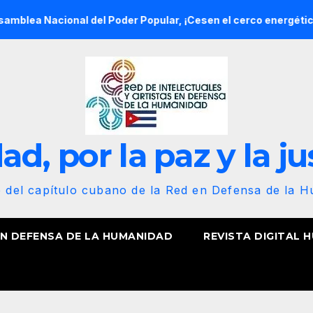
nal del Poder Popular, ¡Cesen el cerco energético y el castigo
d, por la paz y la ju
b del capítulo cubano de la Red en Defensa de la 
EN DEFENSA DE LA HUMANIDAD
REVISTA DIGITAL 