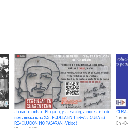
Jornada contra el Bloqueo, y la estrategia imperialista de
CUBA 
intervencionismo 2/3 : RODILLA EN TIERRA! #CUBA ES
1 ene
REVOLUCIÓN. NO PASARÁN. (Vídeo)
En «D