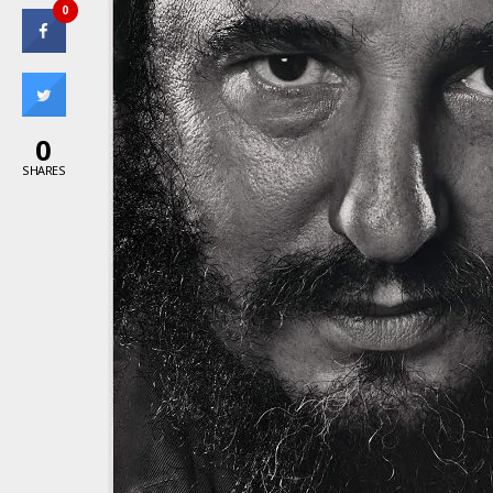
0
0
SHARES