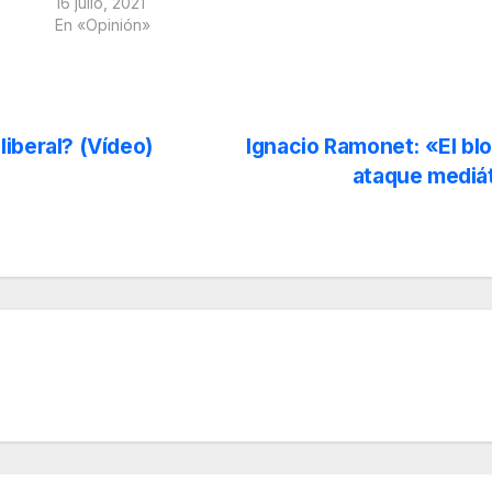
16 julio, 2021
En «Opinión»
iberal? (Vídeo)
Ignacio Ramonet: «El bl
ataque mediát