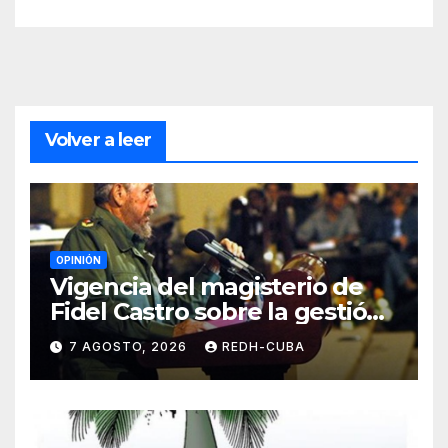
Volver a leer
OPINIÓN
Vigencia del magisterio de
Fidel Castro sobre la gestión
del liderazgo revolucionario.
7 AGOSTO, 2026
REDH-CUBA
Por Jorge Luís Guach Estévez