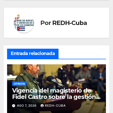
Por
REDH-Cuba
Entrada relacionada
OPINIÓN
Vigencia del magisterio de
Fidel Castro sobre la gestión
del liderazgo revolucionario.
AGO 7, 2026
REDH-CUBA
Por Jorge Luís Guach Estévez