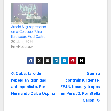
Arnold August presentó
en el Coloquio Patria
libro sobre Fidel Castro
20 abril, 2026
En «Noticias»
Navegación
Cuba, faro de
Guerra
rebeldía y dignidad
contrainsurgente.
de
antimperilista. Por
EE.UU bases y tropas
entradas
Hernando Calvo Ospina
en Perú /2. Por Stella
Calloni