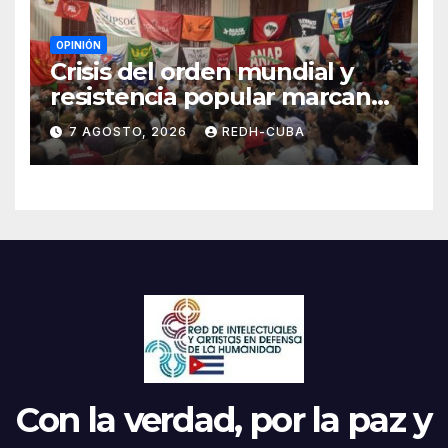
OPINIÓN
Crisis del orden mundial y
resistencia popular marcan
el inicio de la IV Asamblea
7 AGOSTO, 2026
REDH-CUBA
Continental de ALBA
Movimientos en Cuba
Con la verdad, por la paz y