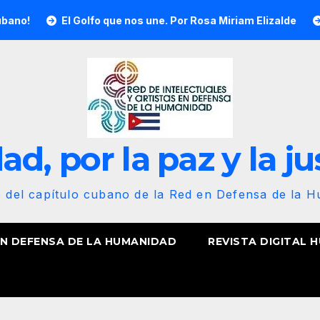
El Golfo que nos une. Por Rosa Miriam Elizalde
¡Nuestr
d, por la paz y la ju
b del capítulo cubano de la Red en Defensa de la 
EN DEFENSA DE LA HUMANIDAD
REVISTA DIGITAL 