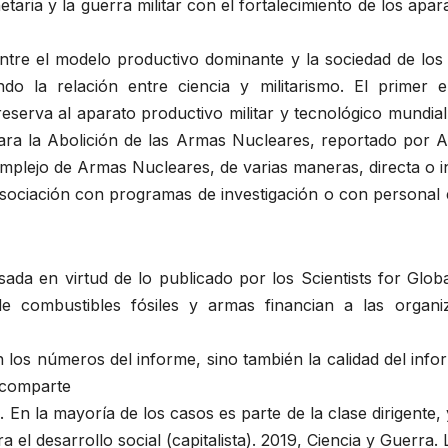
aria y la guerra militar con el fortalecimiento de los apara
entre el modelo productivo dominante y la sociedad de lo
ndo la relación entre ciencia y militarismo. El primer 
 reserva al aparato productivo militar y tecnológico mundi
ara la Abolición de las Armas Nucleares, reportado por 
plejo de Armas Nucleares, de varias maneras, directa o ind
la asociación con programas de investigación o con person
a en virtud de lo publicado por los Scientists for Glob
ombustibles fósiles y armas financian a las organiza
los números del informe, sino también la calidad del inform
 comparte
s. En la mayoría de los casos es parte de la clase dirigent
el desarrollo social (capitalista). 2019, Ciencia y Guerra. 