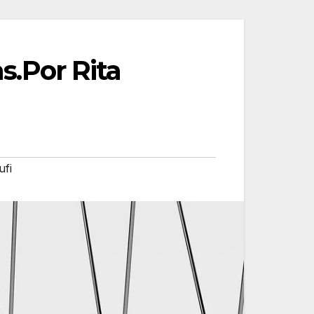
as.Por Rita
ufi