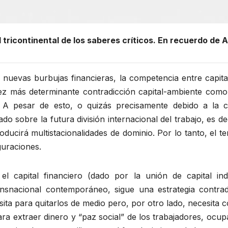
 tricontinental de los saberes críticos. En recuerdo de A
uevas burbujas financieras, la competencia entre capital
ez más determinante contradicción capital-ambiente como 
o. A pesar de esto, o quizás precisamente debido a la co
do sobre la futura división internacional del trabajo, es 
ducirá multistacionalidades de dominio. Por lo tanto, el te
guraciones.
 el capital financiero (dado por la unión de capital in
nsnacional contemporáneo, sigue una estrategia contrad
ita para quitarlos de medio pero, por otro lado, necesita c
ra extraer dinero y “paz social” de los trabajadores, ocupa