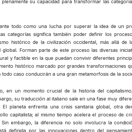
plenamente su capacidad para transformar las categorías 
o ante todo como una lucha por superar la idea de un proy
las categorías significa también poder definir los proce
ismo histórico de la civilización occidental, más allá de
d global. Forman parte de este proceso las diversas inicia
ral y factible en la que puedan convivir diferentes princip
mento histórico marcado por grandes transformaciones qu
n todo caso conducirán a una gran metamorfosis de la soci
to, en un momento crucial de la historia del capitalis
go, su traducción al italiano sale en una fase muy diferent
l planeta enfrenta una crisis sanitaria global, otra dem
llo capitalista; al mismo tiempo acelera el proceso de cri
 Sin embargo, la diferencia no solo involucra la condici
stá definida por las innovaciones dentro del pensamiento