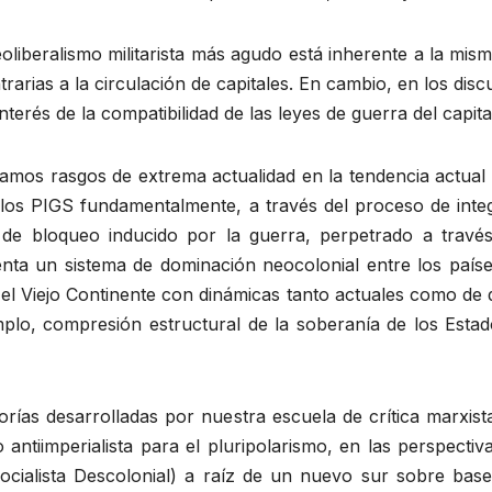
oliberalismo militarista más agudo está inherente a la mism
rias a la circulación de capitales. En cambio, en los discur
erés de la compatibilidad de las leyes de guerra del capita
amos rasgos de extrema actualidad en la tendencia actual
e los PIGS fundamentalmente, a través del proceso de int
s de bloqueo inducido por la guerra, perpetrado a través
nta un sistema de dominación neocolonial entre los país
el Viejo Continente con dinámicas tanto actuales como de 
lo, compresión estructural de la soberanía de los Estado
eorías desarrolladas por nuestra escuela de crítica marx
antiimperialista para el pluripolarismo, en las perspectiva
cialista Descolonial) a raíz de un nuevo sur sobre bases