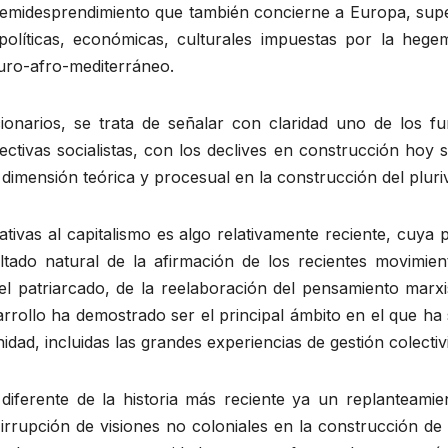
semidesprendimiento que también concierne a Europa, sup
s, políticas, económicas, culturales impuestas por la heg
uro-afro-mediterráneo.
ucionarios, se trata de señalar con claridad uno de los 
ectivas socialistas, con los declives en construcción hoy 
a dimensión teórica y procesual en la construcción del pluri
nativas al capitalismo es algo relativamente reciente, cuy
ltado natural de la afirmación de los recientes movimien
l patriarcado, de la reelaboración del pensamiento marxista
sarrollo ha demostrado ser el principal ámbito en el que ha
dad, incluidas las grandes experiencias de gestión colectiv
diferente de la historia más reciente ya un replanteamien
 irrupción de visiones no coloniales en la construcción de 