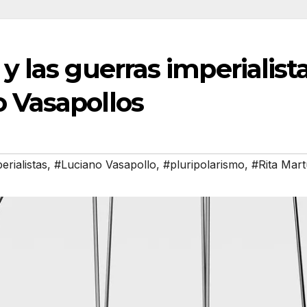
 y las guerras imperialist
o Vasapollos
erialistas
,
#Luciano Vasapollo
,
#pluripolarismo
,
#Rita Mart