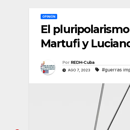
OPINIÓN
El pluripolarismo
Martufi y Lucian
Por
REDH-Cuba
#guerras imp
AGO 7, 2023