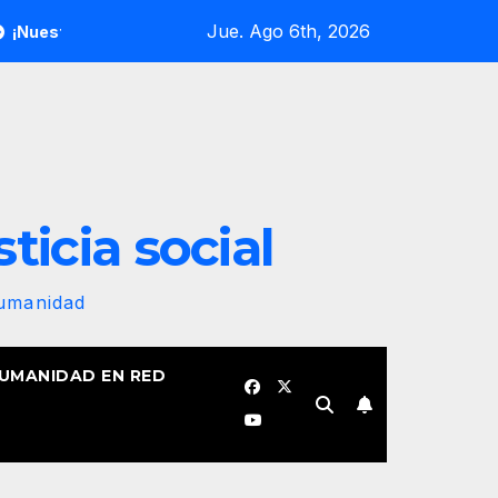
Jue. Ago 6th, 2026
a bandera revolucionaria no se plegará jamás! Por Bruno Rodrí
sticia social
Humanidad
HUMANIDAD EN RED