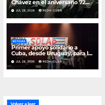
Chávez en el aniversario 72
de su natalicio. ( Video)
JUL 28, 2026
REDH-CUBA
NOTICIAS
Primer apoyo solidario a
Cuba, desde Uruguay, para la
instalación de paneles
JUL 28, 2026
REDH-CUBA
fotovoltaicos
Volver a leer