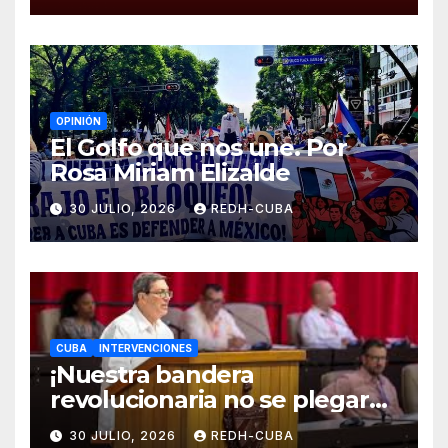
cubano!
OPINIÓN
El Golfo que nos une. Por
Rosa Miriam Elizalde
30 JULIO, 2026
REDH-CUBA
CUBA
INTERVENCIONES
¡Nuestra bandera
revolucionaria no se plegará
jamás! Por Bruno Rodríguez
30 JULIO, 2026
REDH-CUBA