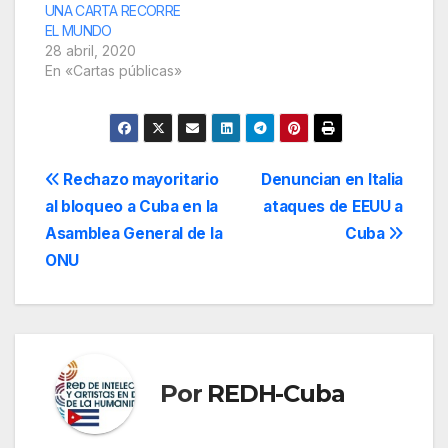
UNA CARTA RECORRE
EL MUNDO
28 abril, 2020
En «Cartas públicas»
Navegación
Rechazo mayoritario
Denuncian en Italia
al bloqueo a Cuba en la
ataques de EEUU a
de
Asamblea General de la
Cuba
entradas
ONU
Por
REDH-Cuba