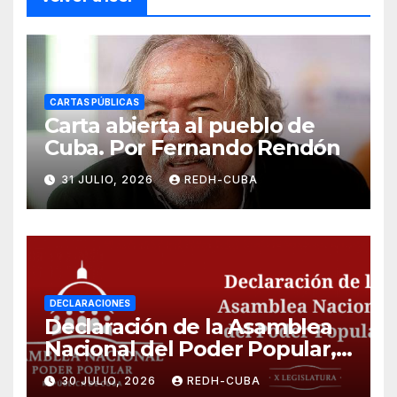
CARTAS PÚBLICAS
Carta abierta al pueblo de
Cuba. Por Fernando Rendón
31 JULIO, 2026
REDH-CUBA
DECLARACIONES
Declaración de la Asamblea
Nacional del Poder Popular,
¡Cesen el cerco energético y
30 JULIO, 2026
REDH-CUBA
el castigo colectivo al pueblo