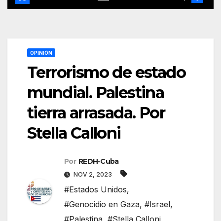
OPINIÓN
Terrorismo de estado
mundial. Palestina
tierra arrasada. Por
Stella Calloni
Por
REDH-Cuba
NOV 2, 2023
#Estados Unidos
,
#Genocidio en Gaza
,
#Israel
,
#Palestina
,
#Stella Calloni