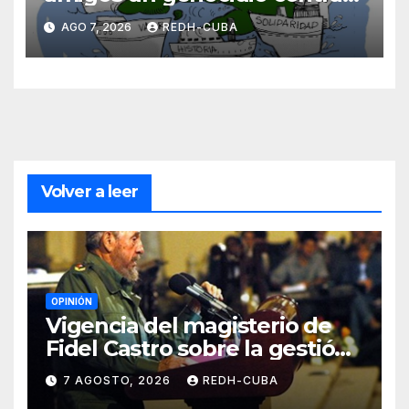
Cuba? Por Hedelberto López
AGO 7, 2026
REDH-CUBA
Blanch
Volver a leer
OPINIÓN
Vigencia del magisterio de
Fidel Castro sobre la gestión
del liderazgo revolucionario.
7 AGOSTO, 2026
REDH-CUBA
Por Jorge Luís Guach Estévez