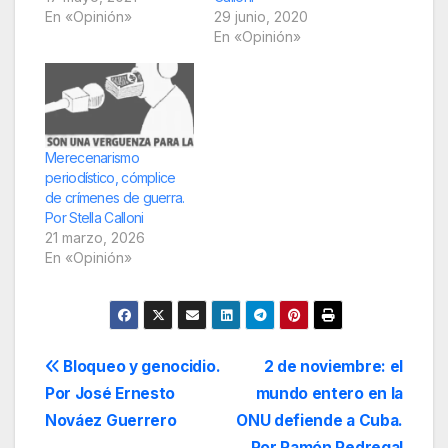
En «Opinión»
29 junio, 2020
En «Opinión»
Merecenarismo
periodístico, cómplice
de crímenes de guerra.
Por Stella Calloni
21 marzo, 2026
En «Opinión»
Navegación
Bloqueo y genocidio.
2 de noviembre: el
Por José Ernesto
mundo entero en la
de
Nováez Guerrero
ONU defiende a Cuba.
Por Ramón Pedregal