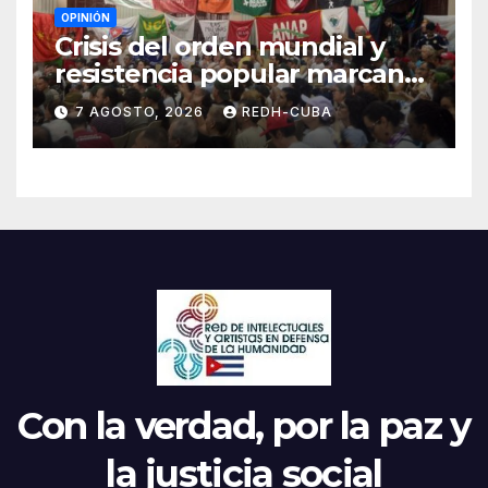
OPINIÓN
Crisis del orden mundial y
resistencia popular marcan
el inicio de la IV Asamblea
7 AGOSTO, 2026
REDH-CUBA
Continental de ALBA
Movimientos en Cuba
Con la verdad, por la paz y
la justicia social