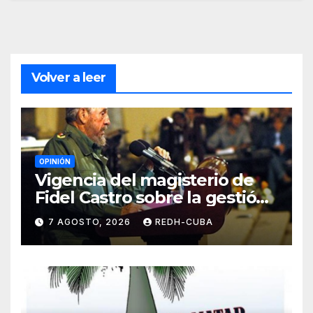
Volver a leer
OPINIÓN
Vigencia del magisterio de
Fidel Castro sobre la gestión
del liderazgo revolucionario.
7 AGOSTO, 2026
REDH-CUBA
Por Jorge Luís Guach Estévez