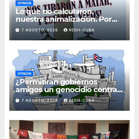
OPINIÓN
Lo que no calcularon,
nuestra animalización. Por
Laidi Fernández de Juan
7 AGOSTO, 2026
REDH-CUBA
OPINIÓN
¿Permitirán gobiernos
amigos un genocidio contra
Cuba? Por Hedelberto López
7 AGOSTO, 2026
REDH-CUBA
Blanch