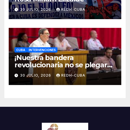
30 JULIO, 2026
REDH-CUBA
CUBA
INTERVENCIONES
¡Nuestra bandera
revolucionaria no se plegará
jamás! Por Bruno Rodríguez
30 JULIO, 2026
REDH-CUBA
Parrilla