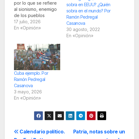
por lo que se refiere
sobra en EEUU? ¿Quién
al sionismo, enemigo
sobra en el mundo? Por
de los pueblos
Ramón Pedregal
semitas, podemos
17 julio, 2026
Casanova
aprender que EEUU
En «Opinión»
30 agosto, 2022
de la gran burguesía
En «Opinión»
fue el gobierno que
dio su reconocimiento
al ente colonial, puso
su sello al grupo
terrorista que declaró
la “independencia”, el
Cuba ejemplo. Por
14…
Ramón Pedregal
Casanova
3 mayo, 2026
En «Opinión»
Navegación
Calendario político.
Patria, notas sobre un