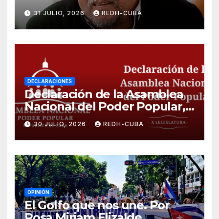
31 JULIO, 2026
REDH-CUBA
DECLARACIONES
Declaración de la Asamblea
Nacional del Poder Popular,
¡Cesen el cerco energético y
30 JULIO, 2026
REDH-CUBA
el castigo colectivo al pueblo
cubano!
OPINIÓN
El Golfo que nos une. Por
Rosa Miriam Elizalde