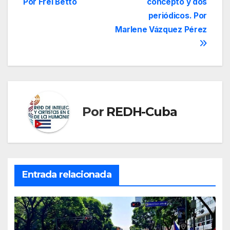
Por Frei Betto
concepto y dos
de
periódicos. Por
entradas
Marlene Vázquez Pérez
Por
REDH-Cuba
Entrada relacionada