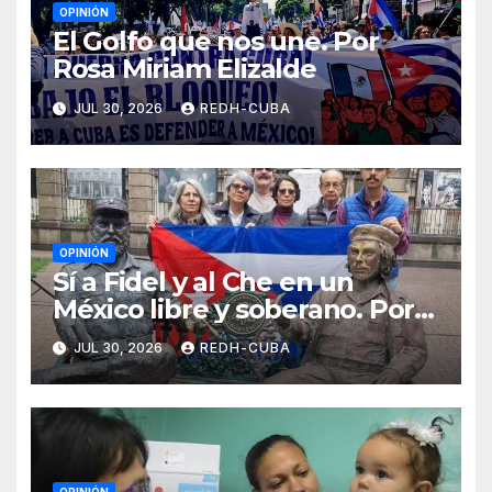
OPINIÓN
El Golfo que nos une. Por
Rosa Miriam Elizalde
JUL 30, 2026
REDH-CUBA
OPINIÓN
Sí a Fidel y al Che en un
México libre y soberano. Por
Luis Manuel Arce Issac
JUL 30, 2026
REDH-CUBA
OPINIÓN