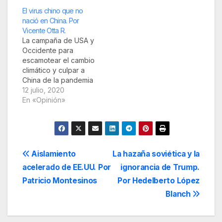
El virus chino que no
nació en China. Por
Vicente Otta R.
La campaña de USA y
Occidente para
escamotear el cambio
climático y culpar a
China de la pandemia
Un artículo publicado
12 julio, 2020
por la BBC, el 10.07, El
En «Opinión»
hallazgo de rastros de
SARS-CoV-2 en aguas
de 5 países (antes del
brote en China)
aumenta el misterio
Navegación
Aislamiento
La hazaña soviética y la
sobre su origen,
acelerado de EE.UU. Por
ignorancia de Trump.
Matheus Magenta…
de
Patricio Montesinos
Por Hedelberto López
entradas
Blanch