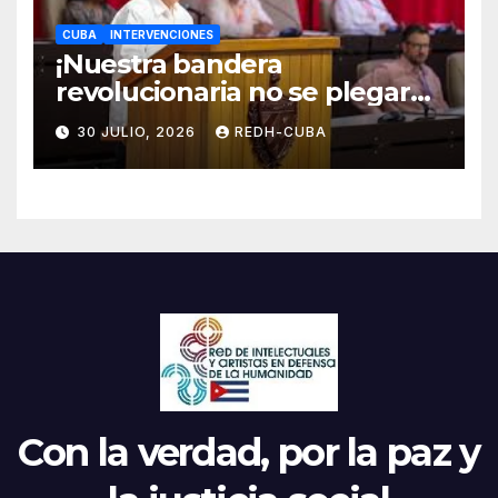
CUBA
INTERVENCIONES
¡Nuestra bandera
revolucionaria no se plegará
jamás! Por Bruno Rodríguez
30 JULIO, 2026
REDH-CUBA
Parrilla
Con la verdad, por la paz y