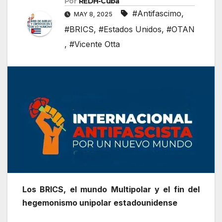
Por
REDH-Cuba
#Antifascimo
,
MAY 8, 2025
#BRICS
,
#Estados Unidos
,
#OTAN
,
#Vicente Otta
Los BRICS, el mundo Multipolar y el
fin del
hegemonismo unipolar estadounidense