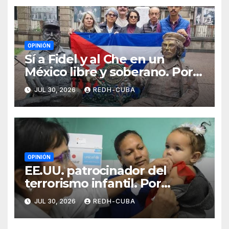
OPINIÓN
Sí a Fidel y al Che en un
México libre y soberano. Por
Luis Manuel Arce Issac
JUL 30, 2026
REDH-CUBA
OPINIÓN
EE.UU. patrocinador del
terrorismo infantil. Por
Ramón Pedregal Casanova
JUL 30, 2026
REDH-CUBA