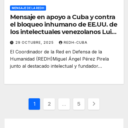
MENSAJE DE LA REDH
Mensaje en apoyo a Cuba y contra
el bloqueo inhumano de EE.UU. de
los intelectuales venezolanos Luis
Britto García y Miguel Ángel Pérez
29 OCTUBRE, 2025
REDH-CUBA
Pirela
El Coordinador de la Red en Defensa de la
Humanidad (REDH)Miguel Ángel Pérez Pirela
junto al destacado intelectual y fundador…
Paginación
1
2
…
5
de
entradas