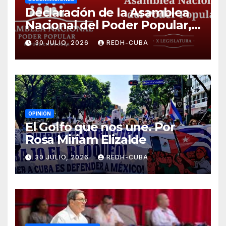
Declaración de la Asamblea
Nacional del Poder Popular,
¡Cesen el cerco energético y
30 JULIO, 2026
REDH-CUBA
el castigo colectivo al pueblo
cubano!
OPINIÓN
El Golfo que nos une. Por
Rosa Miriam Elizalde
30 JULIO, 2026
REDH-CUBA