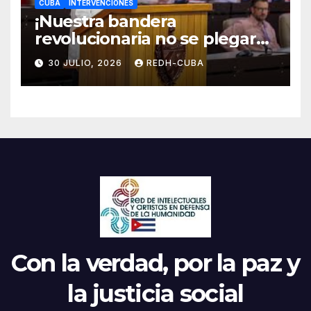
CUBA
INTERVENCIONES
¡Nuestra bandera
revolucionaria no se plegará
jamás! Por Bruno Rodríguez
30 JULIO, 2026
REDH-CUBA
Parrilla
Con la verdad, por la paz y
la justicia social