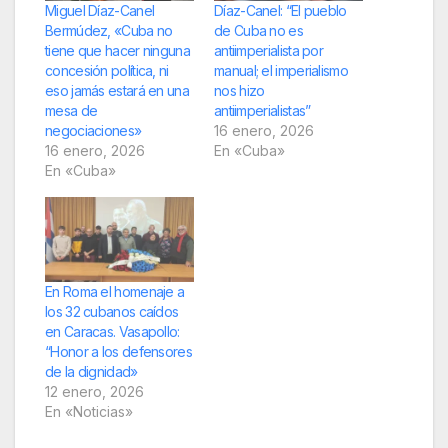
Miguel Díaz-Canel
Díaz-Canel: “El pueblo
Bermúdez, «Cuba no
de Cuba no es
tiene que hacer ninguna
antiimperialista por
concesión política, ni
manual; el imperialismo
eso jamás estará en una
nos hizo
mesa de
antiimperialistas”
negociaciones»
16 enero, 2026
16 enero, 2026
En «Cuba»
En «Cuba»
En Roma el homenaje a
los 32 cubanos caídos
en Caracas. Vasapollo:
“Honor a los defensores
de la dignidad»
12 enero, 2026
En «Noticias»