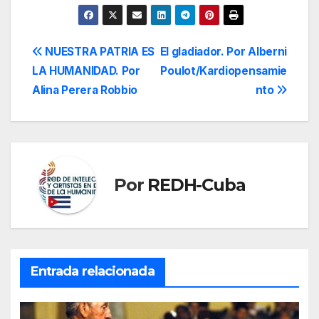
Navegación
NUESTRA PATRIA ES
El gladiador. Por Alberni
LA HUMANIDAD. Por
Poulot/Kardiopensamie
de
Alina Perera Robbio
nto
entradas
Por
REDH-Cuba
Entrada relacionada