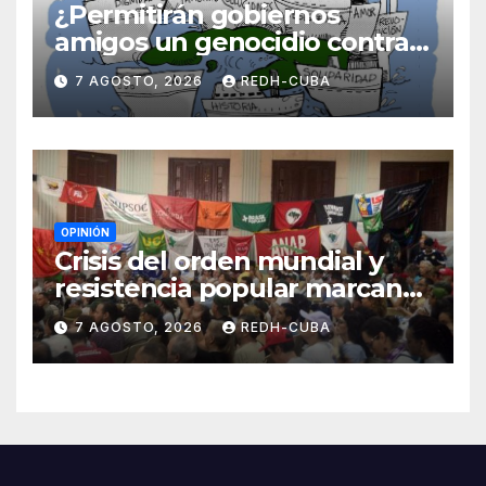
¿Permitirán gobiernos
amigos un genocidio contra
Cuba? Por Hedelberto López
7 AGOSTO, 2026
REDH-CUBA
Blanch
OPINIÓN
Crisis del orden mundial y
resistencia popular marcan
el inicio de la IV Asamblea
7 AGOSTO, 2026
REDH-CUBA
Continental de ALBA
Movimientos en Cuba