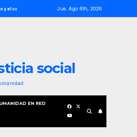
Jue. Ago 6th, 2026
o colectivo al pueblo cubano!
El Golfo que nos une. Por R
sticia social
Humanidad
HUMANIDAD EN RED