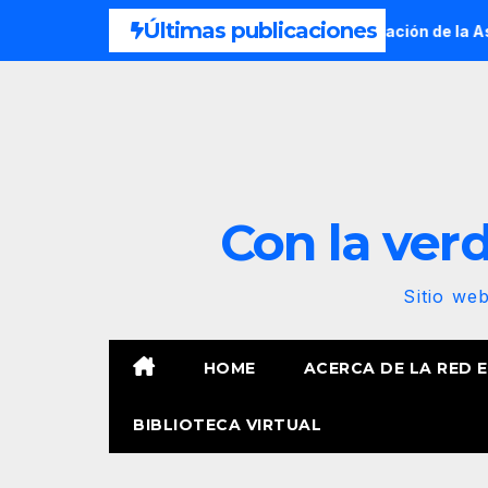
Saltar
Últimas publicaciones
uba. Por Fernando Rendón
Declaración de la Asamblea Naci
al
contenido
Con la verda
Sitio we
HOME
ACERCA DE LA RED 
BIBLIOTECA VIRTUAL