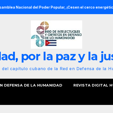
onal del Poder Popular, ¡Cesen el cerco energético y el castig
d, por la paz y la ju
b del capítulo cubano de la Red en Defensa de la 
EN DEFENSA DE LA HUMANIDAD
REVISTA DIGITAL 