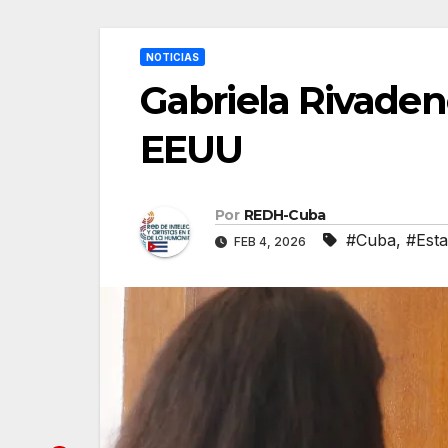
NOTICIAS
Gabriela Rivaden
EEUU
Por
REDH-Cuba
#Cuba
,
#Est
FEB 4, 2026