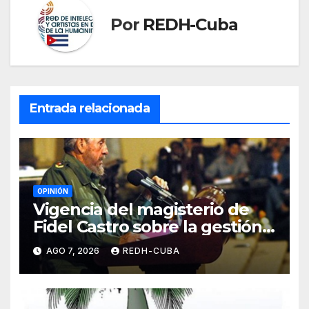
Por
REDH-Cuba
Entrada relacionada
OPINIÓN
Vigencia del magisterio de
Fidel Castro sobre la gestión
del liderazgo revolucionario.
AGO 7, 2026
REDH-CUBA
Por Jorge Luís Guach Estévez