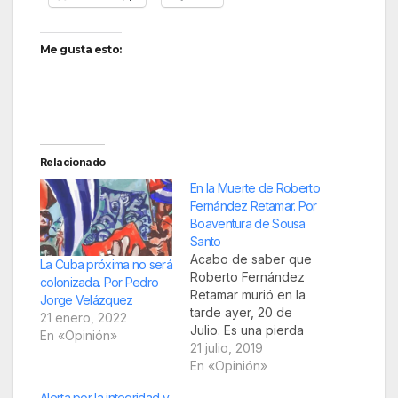
Me gusta esto:
Relacionado
En la Muerte de Roberto
Fernández Retamar. Por
Boaventura de Sousa
Santo
Acabo de saber que
La Cuba próxima no será
Roberto Fernández
colonizada. Por Pedro
Retamar murió en la
Jorge Velázquez
tarde ayer, 20 de
21 enero, 2022
Julio. Es una pierda
En «Opinión»
irreparable para la
21 julio, 2019
cultura cubana,
En «Opinión»
latinoamericana y
Alerta por la integridad y