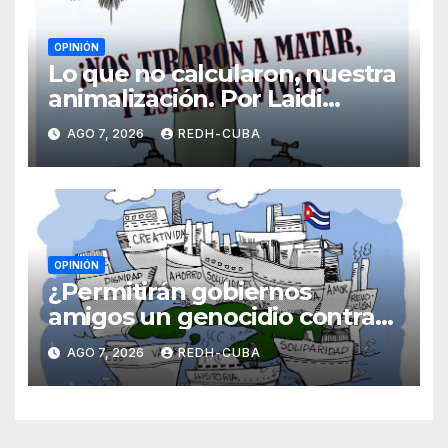
OPINIÓN
Lo que no calcularon, nuestra
animalización. Por Laidi
Fernández de Juan
AGO 7, 2026
REDH-CUBA
OPINIÓN
¿Permitirán gobiernos
amigos un genocidio contra
Cuba? Por Hedelberto López
AGO 7, 2026
REDH-CUBA
Blanch