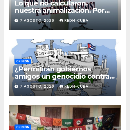
Lo que no calcularon,
nuestra animalización. Por
Laidi Fernández de Juan
7 AGOSTO, 2026
REDH-CUBA
OPINIÓN
¿Permitirán gobiernos
amigos un genocidio contra
Cuba? Por Hedelberto López
7 AGOSTO, 2026
REDH-CUBA
Blanch
OPINIÓN