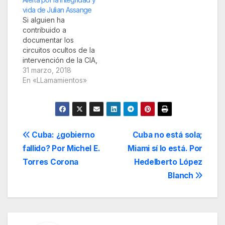
mundial. Lo admiré
vida de Julian Assange
durante toda mi vida
Si alguien ha
profesional y fuimos
contribuido a
amigos desde que
documentar los
hace quince años me
circuitos ocultos de la
invitó como jurado del
intervención de la CIA,
Premio Casa de Las…
el Pentágono y el
31 marzo, 2018
Estado
En «LLamamientos»
norteamericano en la
vida de las personas
y de los otros estados
ése es Julian
Assange. Su trabajo
Navegación
Cuba: ¿gobierno
Cuba no está sola;
en WikiLeaks es
fallido? Por Michel E.
Miami sí lo está. Por
invaluable para todos
de
quienes comparten la
Torres Corona
Hedelberto López
lucha por la…
entradas
Blanch