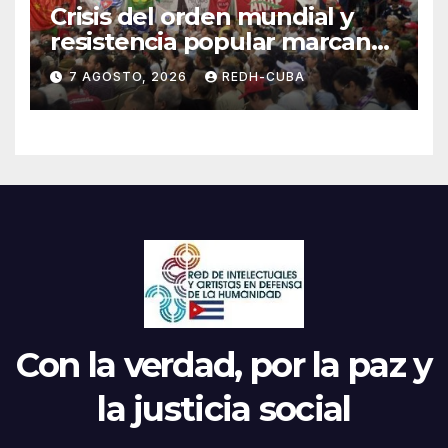
Crisis del orden mundial y
resistencia popular marcan
el inicio de la IV Asamblea
7 AGOSTO, 2026
REDH-CUBA
Continental de ALBA
Movimientos en Cuba
Con la verdad, por la paz y
la justicia social