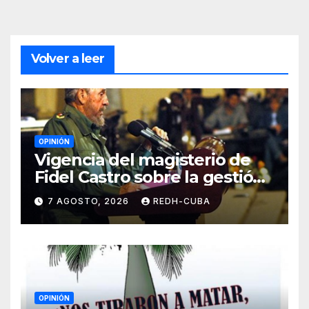
Volver a leer
OPINIÓN
Vigencia del magisterio de
Fidel Castro sobre la gestión
del liderazgo revolucionario.
7 AGOSTO, 2026
REDH-CUBA
Por Jorge Luís Guach Estévez
OPINIÓN