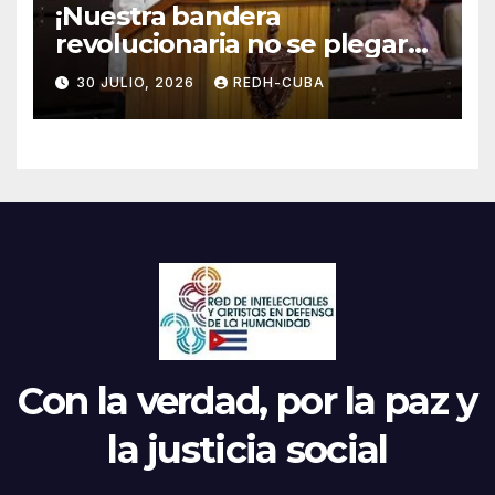
¡Nuestra bandera
revolucionaria no se plegará
jamás! Por Bruno Rodríguez
30 JULIO, 2026
REDH-CUBA
Parrilla
Con la verdad, por la paz y
la justicia social