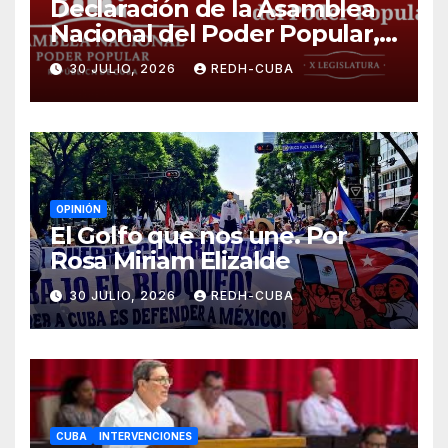
Declaración de la Asamblea
Nacional del Poder Popular,
¡Cesen el cerco energético y
30 JULIO, 2026
REDH-CUBA
el castigo colectivo al pueblo
cubano!
OPINIÓN
El Golfo que nos une. Por
Rosa Miriam Elizalde
30 JULIO, 2026
REDH-CUBA
CUBA
INTERVENCIONES