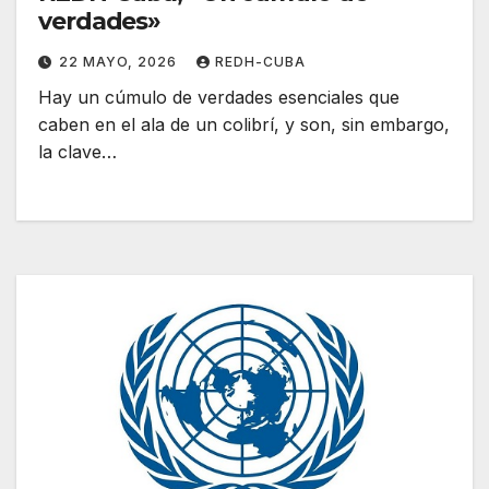
verdades»
22 MAYO, 2026
REDH-CUBA
Hay un cúmulo de verdades esenciales que
caben en el ala de un colibrí, y son, sin embargo,
la clave…