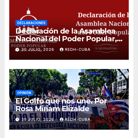
DECLARACIONES
Declaración de la Asamblea
Nacional del Poder Popular,
¡Cesen el cerco energético y
30 JULIO, 2026
REDH-CUBA
el castigo colectivo al pueblo
cubano!
OPINIÓN
El Golfo que nos une. Por
Rosa Miriam Elizalde
30 JULIO, 2026
REDH-CUBA