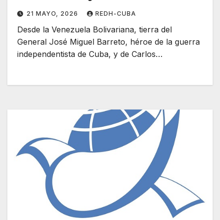
Militantes de la Solidaridad en
21 MAYO, 2026
REDH-CUBA
Venezuela
Desde la Venezuela Bolivariana, tierra del
General José Miguel Barreto, héroe de la guerra
independentista de Cuba, y de Carlos…