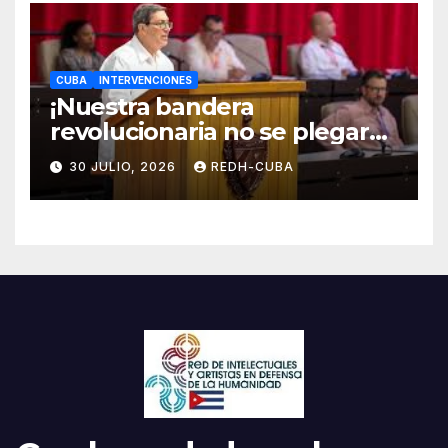
CUBA
INTERVENCIONES
¡Nuestra bandera
revolucionaria no se plegará
jamás! Por Bruno Rodríguez
30 JULIO, 2026
REDH-CUBA
Parrilla