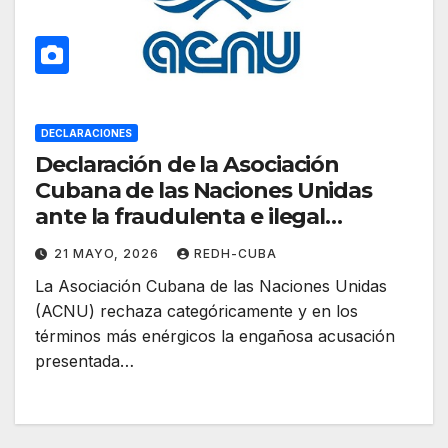
DECLARACIONES
Declaración de la Asociación
Cubana de las Naciones Unidas
ante la fraudulenta e ilegal
acusación presentada por el
21 MAYO, 2026
REDH-CUBA
departamento de justicia de
La Asociación Cubana de las Naciones Unidas
Estados Unidos contra el líder de
(ACNU) rechaza categóricamente y en los
la Revolución cubana, General de
términos más enérgicos la engañosa acusación
Ejército, Raúl Castro Ruz
presentada…