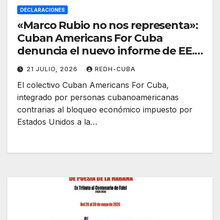
DECLARACIONES
«Marco Rubio no nos representa»:
Cuban Americans For Cuba
denuncia el nuevo informe de EE.
UU. contra la Isla y reclama el fin
21 JULIO, 2026
REDH-CUBA
del bloqueo
El colectivo Cuban Americans For Cuba,
integrado por personas cubanoamericanas
contrarias al bloqueo económico impuesto por
Estados Unidos a la…