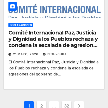
DECLARACIONES
Comité Internacional Paz, Justicia
y Dignidad a los Pueblos rechaza y
condena la escalada de agresiones
del gobierno de EE.UU. contra
21 MAYO, 2026
REDH-CUBA
Cuba
El Comité Internacional Paz, Justicia y Dignidad a
los Pueblos rechaza y condena la escalada de
agresiones del gobierno de…
Paginación
1
2
…
32