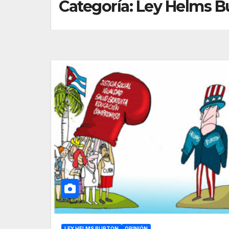
Categoría:
Ley Helms B
LEY HELMS BURTON
OPINIÓN