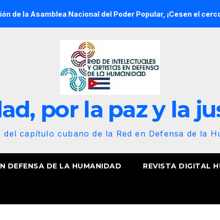
blea Nacional del Poder Popular, ¡Cesen el cerco energético y
d, por la paz y la ju
b del capítulo cubano de la Red en Defensa de la 
EN DEFENSA DE LA HUMANIDAD
REVISTA DIGITAL 