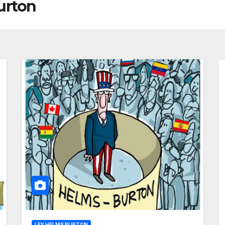
urton
LEY HELMS BURTON