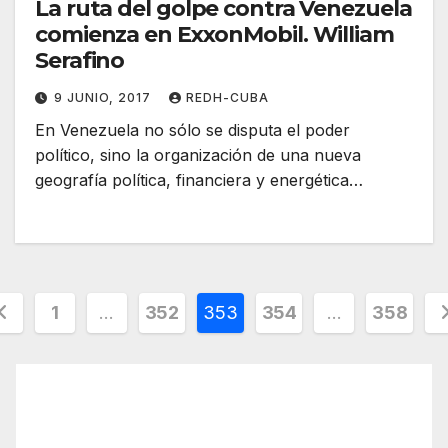
La ruta del golpe contra Venezuela
comienza en ExxonMobil. William
Serafino
9 JUNIO, 2017
REDH-CUBA
En Venezuela no sólo se disputa el poder
político, sino la organización de una nueva
geografía política, financiera y energética…
aginación
1
…
352
353
354
…
358
e
ntradas