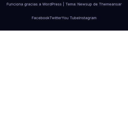
Funciona gracias a WordPress
|
Tema: Newsup de
Themeansar
Facebook
Twitter
You Tube
Instagram