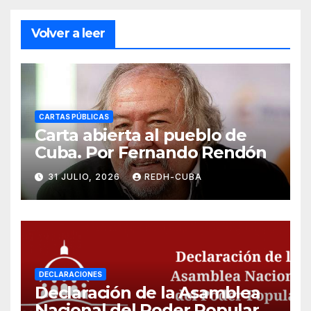
Volver a leer
CARTAS PÚBLICAS
Carta abierta al pueblo de
Cuba. Por Fernando Rendón
31 JULIO, 2026
REDH-CUBA
DECLARACIONES
Declaración de la Asamblea
Nacional del Poder Popular,