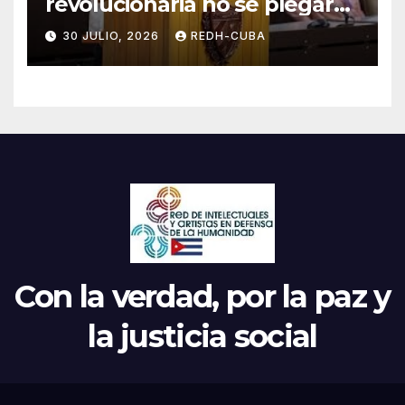
revolucionaria no se plegará
jamás! Por Bruno Rodríguez
30 JULIO, 2026
REDH-CUBA
Parrilla
Con la verdad, por la paz y
la justicia social