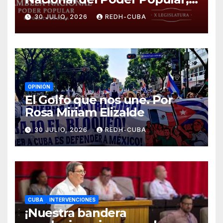
¡Cesen el cerco energético y
30 JULIO, 2026
REDH-CUBA
el castigo colectivo al pueblo
cubano!
OPINIÓN
El Golfo que nos une. Por
Rosa Miriam Elizalde
30 JULIO, 2026
REDH-CUBA
CUBA
INTERVENCIONES
¡Nuestra bandera