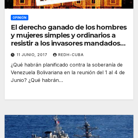
OPINIÓN
El derecho ganado de los hombres
y mujeres simples y ordinarios a
resistir a los invasores mandados
por los Bildelberg. Ramón
11 JUNIO, 2017
REDH-CUBA
Pedregal Casanova
¿Qué habrán planificado contra la soberanía de
Venezuela Bolivariana en la reunión del 1 al 4 de
Junio? ¿Qué habrán…