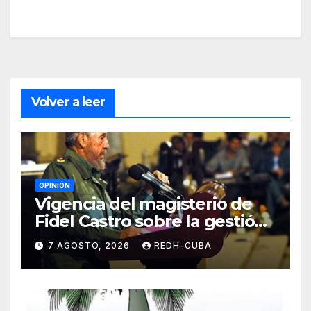
Volver a leer
OPINIÓN
Vigencia del magisterio de
Fidel Castro sobre la gestión
del liderazgo revolucionario.
7 AGOSTO, 2026
REDH-CUBA
Por Jorge Luís Guach Estévez