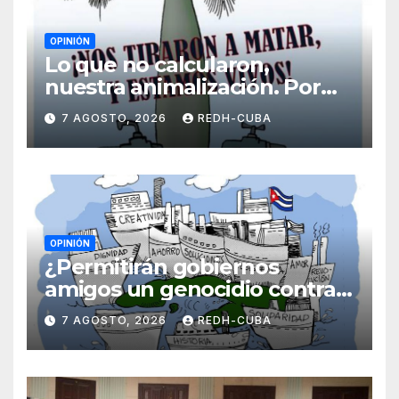
OPINIÓN
Lo que no calcularon,
nuestra animalización. Por
Laidi Fernández de Juan
7 AGOSTO, 2026
REDH-CUBA
OPINIÓN
¿Permitirán gobiernos
amigos un genocidio contra
Cuba? Por Hedelberto López
7 AGOSTO, 2026
REDH-CUBA
Blanch