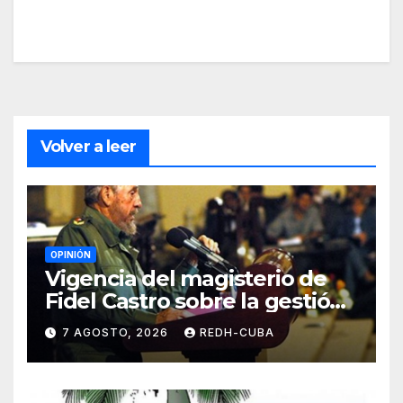
Volver a leer
OPINIÓN
Vigencia del magisterio de
Fidel Castro sobre la gestión
del liderazgo revolucionario.
7 AGOSTO, 2026
REDH-CUBA
Por Jorge Luís Guach Estévez