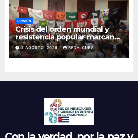
OPINIÓN
Crisis del orden mundial y
resistencia popular marcan
el inicio de la IV Asamblea
7 AGOSTO, 2026
REDH-CUBA
Continental de ALBA
Movimientos en Cuba
Con la verdad, por la paz y