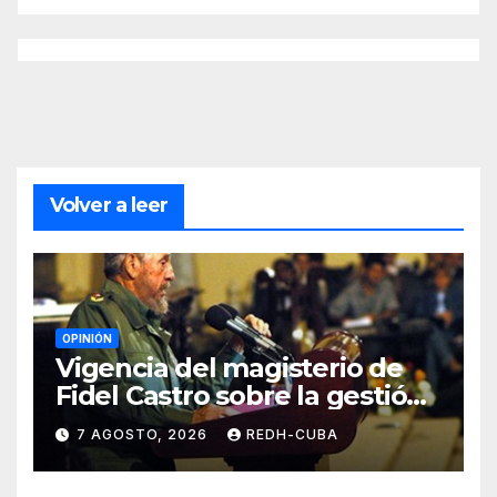
Volver a leer
OPINIÓN
Vigencia del magisterio de
Fidel Castro sobre la gestión
del liderazgo revolucionario.
7 AGOSTO, 2026
REDH-CUBA
Por Jorge Luís Guach Estévez