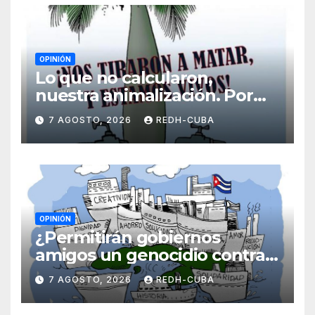
OPINIÓN
Lo que no calcularon,
nuestra animalización. Por
Laidi Fernández de Juan
7 AGOSTO, 2026
REDH-CUBA
OPINIÓN
¿Permitirán gobiernos
amigos un genocidio contra
Cuba? Por Hedelberto López
7 AGOSTO, 2026
REDH-CUBA
Blanch