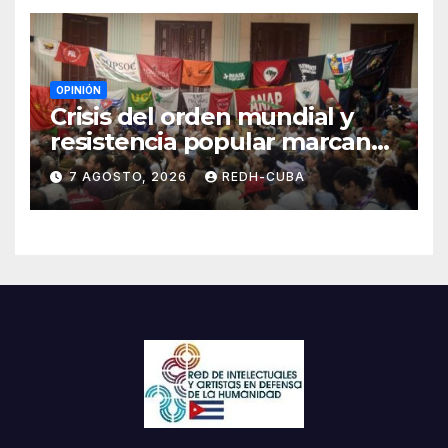
OPINIÓN
Crisis del orden mundial y
resistencia popular marcan
el inicio de la IV Asamblea
7 AGOSTO, 2026
REDH-CUBA
Continental de ALBA
Movimientos en Cuba