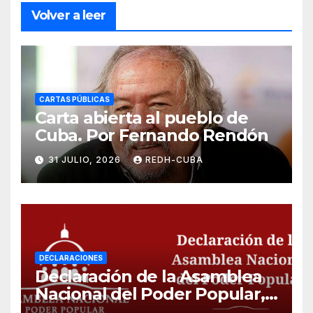
Volver a leer
CARTAS PÚBLICAS
Carta abierta al pueblo de
Cuba. Por Fernando Rendón
31 JULIO, 2026
REDH-CUBA
DECLARACIONES
Declaración de la Asamblea
Nacional del Poder Popular,
¡Cesen el cerco energético y