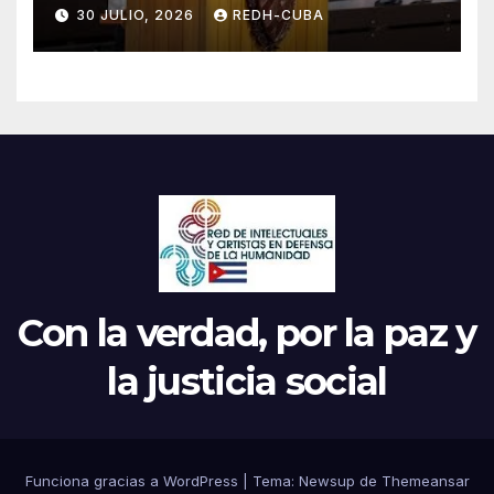
jamás! Por Bruno Rodríguez
30 JULIO, 2026
REDH-CUBA
Parrilla
Con la verdad, por la paz y
la justicia social
Funciona gracias a WordPress
|
Tema: Newsup de
Themeansar