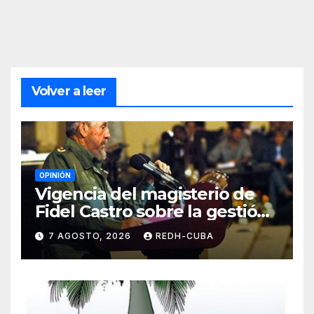
Volver a leer
OPINIÓN
Vigencia del magisterio de
Fidel Castro sobre la gestión
del liderazgo revolucionario.
7 AGOSTO, 2026
REDH-CUBA
Por Jorge Luís Guach Estévez