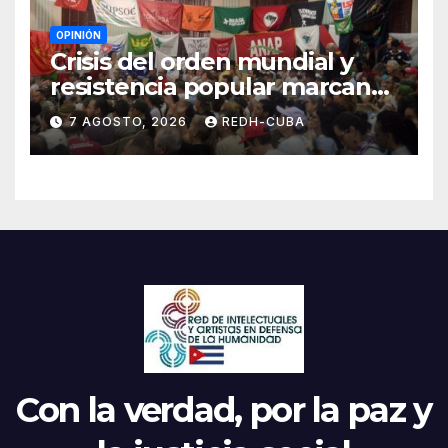
OPINIÓN
Crisis del orden mundial y
resistencia popular marcan
el inicio de la IV Asamblea
7 AGOSTO, 2026
REDH-CUBA
Continental de ALBA
Movimientos en Cuba
Con la verdad, por la paz y